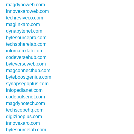
magdynoweb.com
innovexaroweb.com
techreviveco.com
maglinkaro.com
dynabytenet.com
bytesourcepro.com
techspherelab.com
infomatrixlab.com
codeversehub.com
byteverseweb.com
magconnecthub.com
byteboostgenius.com
synapsegoplus.com
infopedianet.com
codepulsenet.com
magdynotech.com
techscopehq.com
digizineplus.com
innovexaro.com
bytesourcelab.com