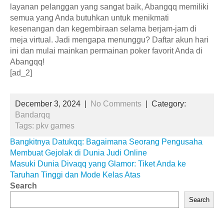
layanan pelanggan yang sangat baik, Abangqq memiliki
semua yang Anda butuhkan untuk menikmati
kesenangan dan kegembiraan selama berjam-jam di
meja virtual. Jadi mengapa menunggu? Daftar akun hari
ini dan mulai mainkan permainan poker favorit Anda di
Abangqq!
[ad_2]
December 3, 2024
|
No Comments
| Category:
Bandarqq
Tags:
pkv games
Post
Bangkitnya Datukqq: Bagaimana Seorang Pengusaha
Membuat Gejolak di Dunia Judi Online
navigation
Masuki Dunia Divaqq yang Glamor: Tiket Anda ke
Taruhan Tinggi dan Mode Kelas Atas
Search
Search