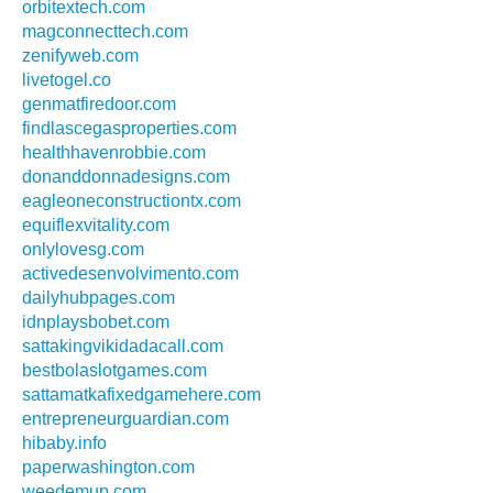
orbitextech.com
magconnecttech.com
zenifyweb.com
livetogel.co
genmatfiredoor.com
findlascegasproperties.com
healthhavenrobbie.com
donanddonnadesigns.com
eagleoneconstructiontx.com
equiflexvitality.com
onlylovesg.com
activedesenvolvimento.com
dailyhubpages.com
idnplaysbobet.com
sattakingvikidadacall.com
bestbolaslotgames.com
sattamatkafixedgamehere.com
entrepreneurguardian.com
hibaby.info
paperwashington.com
weedemup.com