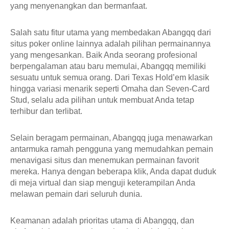
yang menyenangkan dan bermanfaat.
Salah satu fitur utama yang membedakan Abangqq dari
situs poker online lainnya adalah pilihan permainannya
yang mengesankan. Baik Anda seorang profesional
berpengalaman atau baru memulai, Abangqq memiliki
sesuatu untuk semua orang. Dari Texas Hold’em klasik
hingga variasi menarik seperti Omaha dan Seven-Card
Stud, selalu ada pilihan untuk membuat Anda tetap
terhibur dan terlibat.
Selain beragam permainan, Abangqq juga menawarkan
antarmuka ramah pengguna yang memudahkan pemain
menavigasi situs dan menemukan permainan favorit
mereka. Hanya dengan beberapa klik, Anda dapat duduk
di meja virtual dan siap menguji keterampilan Anda
melawan pemain dari seluruh dunia.
Keamanan adalah prioritas utama di Abangqq, dan