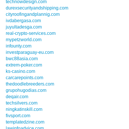
technowdesign.com
durexsecurityandshipping.com
cityroofingandplannig.com
ivdabergasa.com
juyultadesga.com
real-crypto-services.com
mypetzworld.com
infounty.com
investparaguay-eu.com
bwc88asia.com
extrem-poker.com
ks-casino.com
carcarepoints.com
thedoodlebreeders.com
grupohugodias.com
deqair.com
techsilvers.com
ningkatinskill.com
fivsport.com
templatedzine.com
lawinfoadvice.com