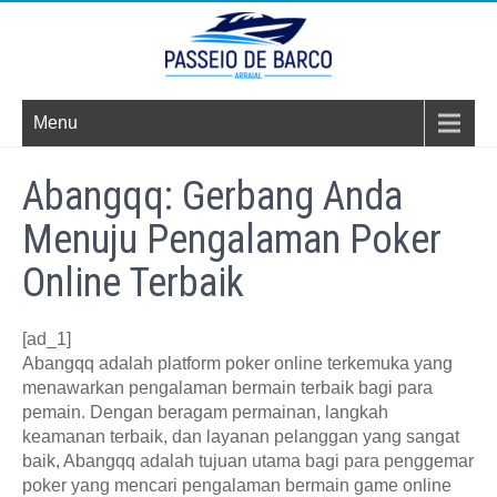
Skip
to
content
Slot Gacor
Mainkan slot gacor
dengan deposit pulsa,
Menu
dengan
pilihan tepat untuk
pemula. Nikmati
Deposit Pulsa:
Abangqq: Gerbang Anda
kemudahan transaksi
Pilihan Tepat
dan permainan yang
Menuju Pengalaman Poker
seru dengan peluang
untuk Pemula
menang besar.
Online Terbaik
[ad_1]
Abangqq adalah platform poker online terkemuka yang
menawarkan pengalaman bermain terbaik bagi para
pemain. Dengan beragam permainan, langkah
keamanan terbaik, dan layanan pelanggan yang sangat
baik, Abangqq adalah tujuan utama bagi para penggemar
poker yang mencari pengalaman bermain game online