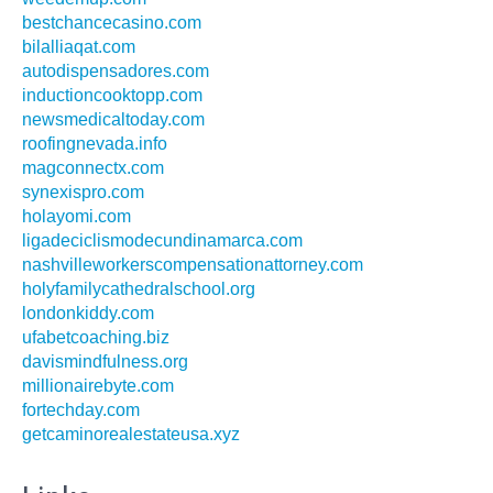
bestchancecasino.com
bilalliaqat.com
autodispensadores.com
inductioncooktopp.com
newsmedicaltoday.com
roofingnevada.info
magconnectx.com
synexispro.com
holayomi.com
ligadeciclismodecundinamarca.com
nashvilleworkerscompensationattorney.com
holyfamilycathedralschool.org
londonkiddy.com
ufabetcoaching.biz
davismindfulness.org
millionairebyte.com
fortechday.com
getcaminorealestateusa.xyz