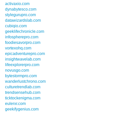
activaxio.com
dynabytesco.com
stylegurupro.com
datawizardslab.com
cubiqio.com
geeklifechronicle.com
infospherepro.com
foodiesavorpro.com
vortexohq.com
epicadventurepro.com
insightwavelab.com
lifeexplorerpro.com
novusgo.com
bytestormpro.com
wanderlustchrono.com
culturetrendlab.com
trendsensehub.com
ticktockenigma.com
eulerxr.com
geekifygenius.com