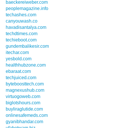
baeckereiweber.com
peoplemagazine.info
techashes.com
canyouwash.co
havadisantalya.com
techdtimes.com
techieboot.com
gundembalikesir.com
itechar.com
yesbold.com
healthhubzone.com
ebaraat.com
techjuiced.com
byteboosttech.com
magnexushub.com
virtuogoweb.com
biglotshours.com
buyliraglutide.com
onlinesafemeds.com
gyanibhandar.com
ufabetwarp.biz