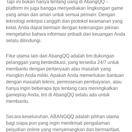
Tapi ini bukan hanya tentang uang di AbangQQ –
platform ini juga bangga menyediakan lingkungan game
yang aman dan aman untuk semua pemain. Dengan
teknologi enkripsi canggih dan protokol keamanan yang
ketat, Anda dapat bermain dengan ketenangan pikiran
mengetahui bahwa informasi pribadi dan keuangan Anda
selalu dilindungi.
Fitur utama lain dari AbangQQ adalah tim dukungan
pelanggan yang berdedikasi, yang tersedia 24/7 untuk
membantu dengan pertanyaan atau masalah yang
mungkin Anda miliki. Apakah Anda memerlukan bantuan
dengan masalah teknis, pemrosesan pembayaran, atau
hanya ingin beberapa tips tentang cara meningkatkan
gameplay Anda, tim di AbangQQ selalu ada untuk
membantu.
Secara keseluruhan, ABANGQQ adalah pilihan utama
bagi siapa pun yang ingin menikmati pengalaman
perjudian online yang menyenangkan dan bermanfaat.