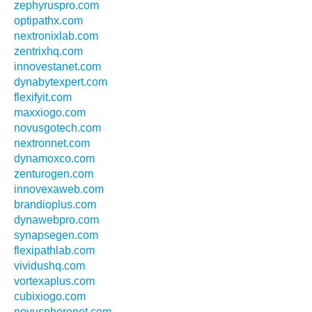
zephyruspro.com
optipathx.com
nextronixlab.com
zentrixhq.com
innovestanet.com
dynabytexpert.com
flexifyit.com
maxxiogo.com
novusgotech.com
nextronnet.com
dynamoxco.com
zenturogen.com
innovexaweb.com
brandioplus.com
dynawebpro.com
synapsegen.com
flexipathlab.com
vividushq.com
vortexaplus.com
cubixiogo.com
novuspherenet.com