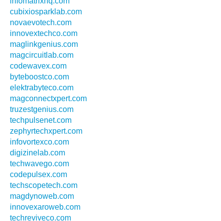
infomatrixhq.com
cubixiosparklab.com
novaevotech.com
innovextechco.com
maglinkgenius.com
magcircuitlab.com
codewavex.com
byteboostco.com
elektrabyteco.com
magconnectxpert.com
truzestgenius.com
techpulsenet.com
zephyrtechxpert.com
infovortexco.com
digizinelab.com
techwavego.com
codepulsex.com
techscopetech.com
magdynoweb.com
innovexaroweb.com
techreviveco.com