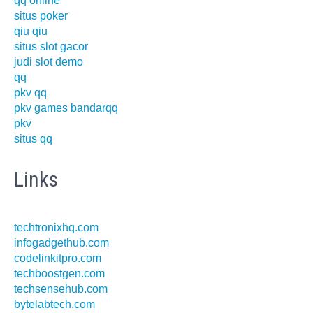
qq online
situs poker
qiu qiu
situs slot gacor
judi slot demo
qq
pkv qq
pkv games bandarqq
pkv
situs qq
Links
techtronixhq.com
infogadgethub.com
codelinkitpro.com
techboostgen.com
techsensehub.com
bytelabtech.com