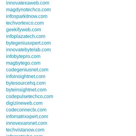
innovatexaweb.com
magdynotechco.com
infosparkitnow.com
techvortexco.com
geekifyweb.com
infoplazatech.com
bytegeniusxpert.com
innovatebytelab.com
infobytepro.com
magbytego.com
codegeniusnet.com
infoinsightnet.com
bytesourcehq.com
byteinsightnet.com
codepulsetechco.com
digizineweb.com
codeconnectx.com
infomatrixxpert.com
innovexaronet.com
techvistanow.com