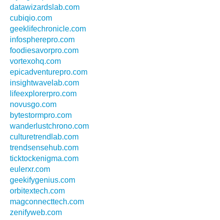
datawizardslab.com
cubiqio.com
geeklifechronicle.com
infospherepro.com
foodiesavorpro.com
vortexohq.com
epicadventurepro.com
insightwavelab.com
lifeexplorerpro.com
novusgo.com
bytestormpro.com
wanderlustchrono.com
culturetrendlab.com
trendsensehub.com
ticktockenigma.com
eulerxr.com
geekifygenius.com
orbitextech.com
magconnecttech.com
zenifyweb.com