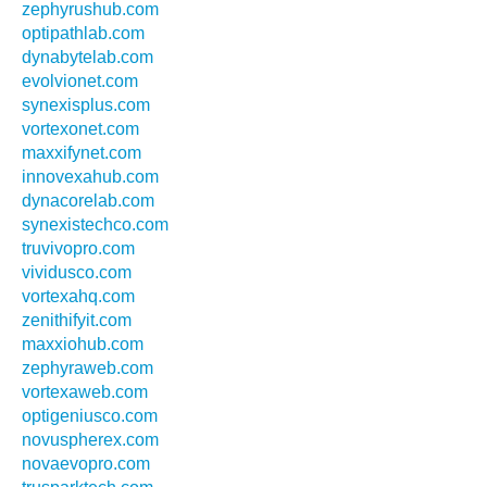
zephyrushub.com
optipathlab.com
dynabytelab.com
evolvionet.com
synexisplus.com
vortexonet.com
maxxifynet.com
innovexahub.com
dynacorelab.com
synexistechco.com
truvivopro.com
vividusco.com
vortexahq.com
zenithifyit.com
maxxiohub.com
zephyraweb.com
vortexaweb.com
optigeniusco.com
novuspherex.com
novaevopro.com