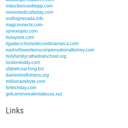
inductioncooktopp.com
newsmedicaltoday.com
roofingnevada.info
magconnectx.com
synexispro.com
holayomi.com
ligadeciclismodecundinamarca.com
nashvilleworkerscompensationattorney.com
holyfamilycathedralschool.org
londonkiddy.com
ufabetcoaching.biz
davismindfulness.org
millionairebyte.com
fortechday.com
getcaminorealestateusa.xyz
Links