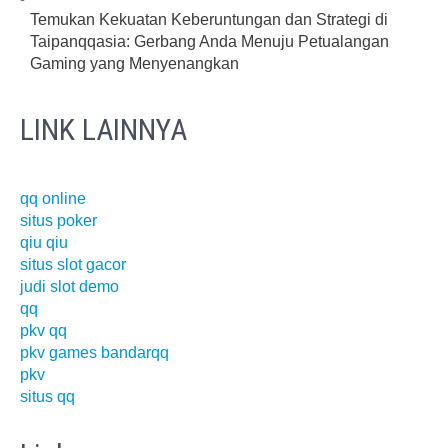
Temukan Kekuatan Keberuntungan dan Strategi di
Taipanqqasia: Gerbang Anda Menuju Petualangan
Gaming yang Menyenangkan
LINK LAINNYA
qq online
situs poker
qiu qiu
situs slot gacor
judi slot demo
qq
pkv qq
pkv games bandarqq
pkv
situs qq