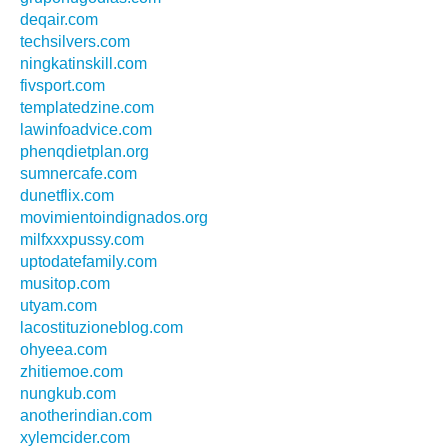
deqair.com
techsilvers.com
ningkatinskill.com
fivsport.com
templatedzine.com
lawinfoadvice.com
phenqdietplan.org
sumnercafe.com
dunetflix.com
movimientoindignados.org
milfxxxpussy.com
uptodatefamily.com
musitop.com
utyam.com
lacostituzioneblog.com
ohyeea.com
zhitiemoe.com
nungkub.com
anotherindian.com
xylemcider.com