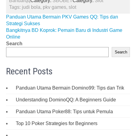
Bandarqq
Category:
SBOBET
Category:
Slot
Tags:
judi bola
,
pkv games
,
slot
Post
Panduan Utama Bermain PKV Games QQ: Tips dan
Strategi Sukses
navigation
Bangkitnya BD Koprok: Pemain Baru di Industri Game
Online
Search
Search
Recent Posts
Panduan Utama Bermain Domino99: Tips dan Trik
Understanding DominoQQ: A Beginners Guide
Panduan Utama Poker88: Tips untuk Pemula
Top 10 Poker Strategies for Beginners