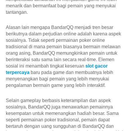
menarik dan bermanfaat bagi pemain yang menyukai
tantangan.
Alasan lain mengapa BandarQQ menjadi tren besar
berikutnya dalam perjudian online adalah karena aspek
sosialnya. Tidak seperti permainan poker online
tradisional di mana pemain biasanya bermain melawan
orang asing, BandarQQ memungkinkan pemain untuk
berinteraksi satu sama lain secara real-time. Elemen
sosial ini menambah tingkat keseruan
slot gacor
terpercaya
baru pada game dan membuatnya lebih
menyenangkan bagi pemain yang lebih menyukai
pengalaman bermain game yang lebih interaktif.
Selain gameplay berbasis keterampilan dan aspek
sosialnya, BandarQQ juga menawarkan pemainnya
kesempatan untuk memenangkan hadiah besar. Sama
seperti permainan poker tradisional, pemain dapat
bertaruh dengan uang sungguhan di BandarQQ dan