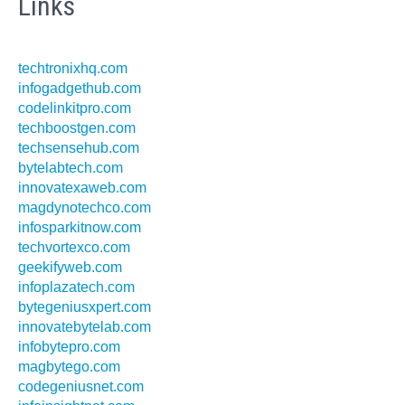
Links
techtronixhq.com
infogadgethub.com
codelinkitpro.com
techboostgen.com
techsensehub.com
bytelabtech.com
innovatexaweb.com
magdynotechco.com
infosparkitnow.com
techvortexco.com
geekifyweb.com
infoplazatech.com
bytegeniusxpert.com
innovatebytelab.com
infobytepro.com
magbytego.com
codegeniusnet.com