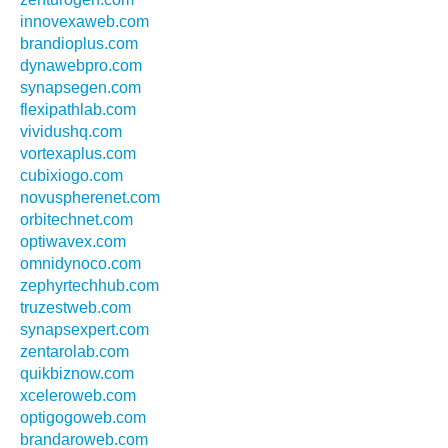
innovexaweb.com
brandioplus.com
dynawebpro.com
synapsegen.com
flexipathlab.com
vividushq.com
vortexaplus.com
cubixiogo.com
novuspherenet.com
orbitechnet.com
optiwavex.com
omnidynoco.com
zephyrtechhub.com
truzestweb.com
synapsexpert.com
zentarolab.com
quikbiznow.com
xceleroweb.com
optigogoweb.com
brandaroweb.com