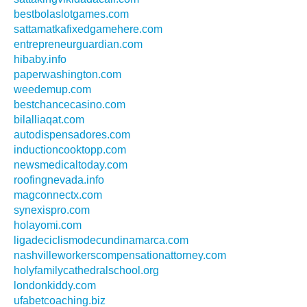
bestbolaslotgames.com
sattamatkafixedgamehere.com
entrepreneurguardian.com
hibaby.info
paperwashington.com
weedemup.com
bestchancecasino.com
bilalliaqat.com
autodispensadores.com
inductioncooktopp.com
newsmedicaltoday.com
roofingnevada.info
magconnectx.com
synexispro.com
holayomi.com
ligadeciclismodecundinamarca.com
nashvilleworkerscompensationattorney.com
holyfamilycathedralschool.org
londonkiddy.com
ufabetcoaching.biz