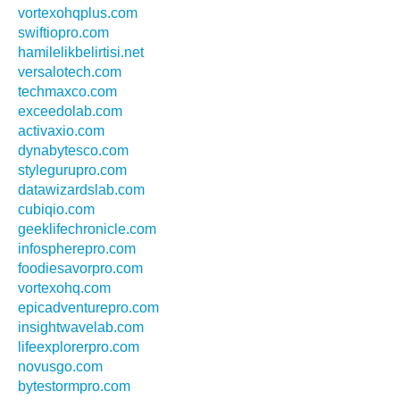
vortexohqplus.com
swiftiopro.com
hamilelikbelirtisi.net
versalotech.com
techmaxco.com
exceedolab.com
activaxio.com
dynabytesco.com
stylegurupro.com
datawizardslab.com
cubiqio.com
geeklifechronicle.com
infospherepro.com
foodiesavorpro.com
vortexohq.com
epicadventurepro.com
insightwavelab.com
lifeexplorerpro.com
novusgo.com
bytestormpro.com