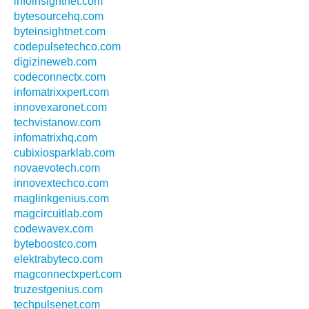
infoinsightnet.com
bytesourcehq.com
byteinsightnet.com
codepulsetechco.com
digizineweb.com
codeconnectx.com
infomatrixxpert.com
innovexaronet.com
techvistanow.com
infomatrixhq.com
cubixiosparklab.com
novaevotech.com
innovextechco.com
maglinkgenius.com
magcircuitlab.com
codewavex.com
byteboostco.com
elektrabyteco.com
magconnectxpert.com
truzestgenius.com
techpulsenet.com