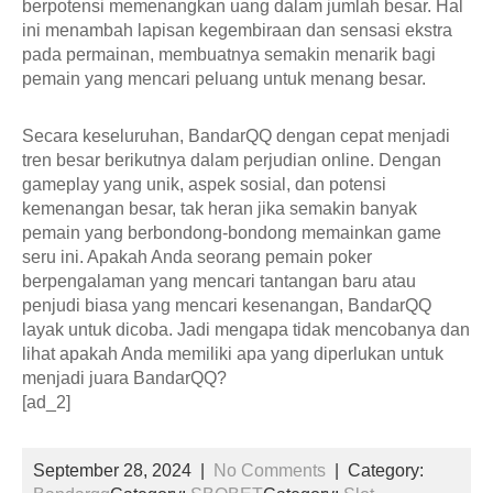
berpotensi memenangkan uang dalam jumlah besar. Hal
ini menambah lapisan kegembiraan dan sensasi ekstra
pada permainan, membuatnya semakin menarik bagi
pemain yang mencari peluang untuk menang besar.
Secara keseluruhan, BandarQQ dengan cepat menjadi
tren besar berikutnya dalam perjudian online. Dengan
gameplay yang unik, aspek sosial, dan potensi
kemenangan besar, tak heran jika semakin banyak
pemain yang berbondong-bondong memainkan game
seru ini. Apakah Anda seorang pemain poker
berpengalaman yang mencari tantangan baru atau
penjudi biasa yang mencari kesenangan, BandarQQ
layak untuk dicoba. Jadi mengapa tidak mencobanya dan
lihat apakah Anda memiliki apa yang diperlukan untuk
menjadi juara BandarQQ?
[ad_2]
September 28, 2024
|
No Comments
| Category: