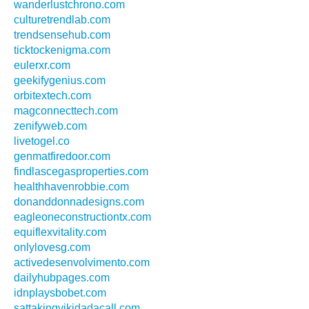
wanderlustchrono.com
culturetrendlab.com
trendsensehub.com
ticktockenigma.com
eulerxr.com
geekifygenius.com
orbitextech.com
magconnecttech.com
zenifyweb.com
livetogel.co
genmatfiredoor.com
findlascegasproperties.com
healthhavenrobbie.com
donanddonnadesigns.com
eagleoneconstructiontx.com
equiflexvitality.com
onlylovesg.com
activedesenvolvimento.com
dailyhubpages.com
idnplaysbobet.com
sattakingvikidadacall.com