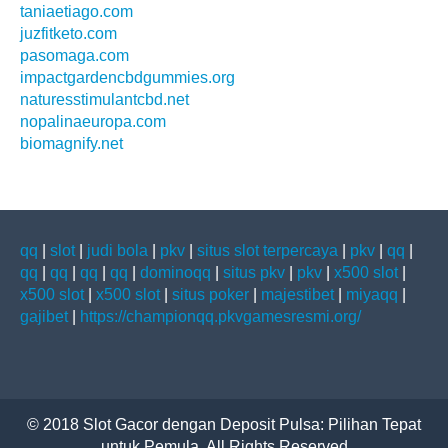
taniaetiago.com
juzfitketo.com
pasomaga.com
impactgardencbdgummies.org
naturesstimulantcbd.net
nopalinaeuropa.com
biomagnify.net
qq
|
slot
|
judi bola
|
pkv
|
situs slot terpercaya
|
pkv
|
qq
|
qq
|
qq
|
qq
|
qq
|
dominoqq
|
situs pkv
|
pkv
|
x500 slot
|
x500 slot
|
x500 slot
|
situs poker
|
majestibet
|
miyaqq
|
gajibet
|
https://championqq.pkvgamesresmi.org/
© 2018 Slot Gacor dengan Deposit Pulsa: Pilihan Tepat
untuk Pemula. All Rights Reserved