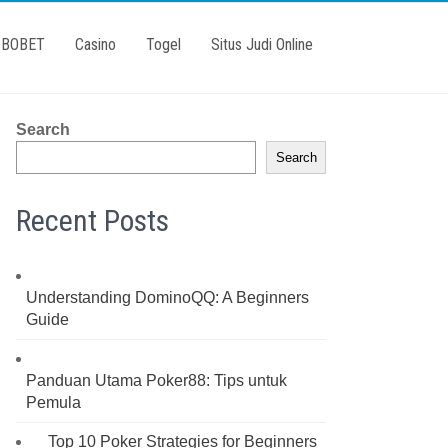
SBOBET
Casino
Togel
Situs Judi Online
ermainan yang seru dengan peluang menang
Search
Search
Recent Posts
Understanding DominoQQ: A Beginners
Guide
Panduan Utama Poker88: Tips untuk
Pemula
Top 10 Poker Strategies for Beginners