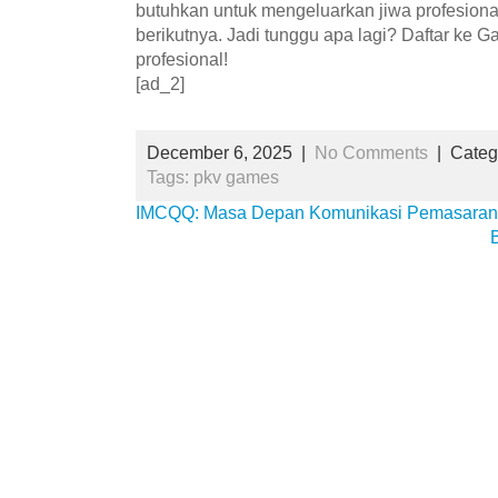
butuhkan untuk mengeluarkan jiwa profesion
berikutnya. Jadi tunggu apa lagi? Daftar ke G
profesional!
[ad_2]
December 6, 2025
|
No Comments
| Categ
Tags:
pkv games
Post
IMCQQ: Masa Depan Komunikasi Pemasaran
navigation