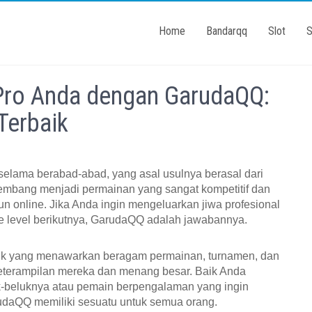
Home
Bandarqq
Slot
lsa: Pilihan Tepat untuk Pemula
lihan tepat untuk pemula. Nikmati kemudahan transaksi dan p
Pro Anda dengan GarudaQQ:
Terbaik
 selama berabad-abad, yang asal usulnya berasal dari
rkembang menjadi permainan yang sangat kompetitif dan
un online. Jika Anda ingin mengeluarkan jiwa profesional
level berikutnya, GarudaQQ adalah jawabannya.
aik yang menawarkan beragam permainan, turnamen, dan
eterampilan mereka dan menang besar. Baik Anda
k-beluknya atau pemain berpengalaman yang ingin
rudaQQ memiliki sesuatu untuk semua orang.