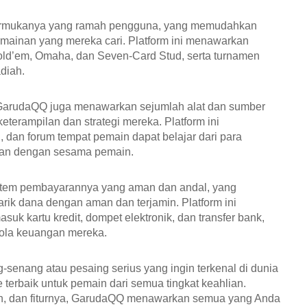
ntarmukanya yang ramah pengguna, yang memudahkan
ainan yang mereka cari. Platform ini menawarkan
old’em, Omaha, dan Seven-Card Stud, serta turnamen
diah.
 GarudaQQ juga menawarkan sejumlah alat dan sumber
erampilan dan strategi mereka. Platform ini
, dan forum tempat pemain dapat belajar dari para
aran dengan sesama pemain.
istem pembayarannya yang aman dan andal, yang
ik dana dengan aman dan terjamin. Platform ini
k kartu kredit, dompet elektronik, dan transfer bank,
ola keuangan mereka.
senang atau pesaing serius yang ingin terkenal di dunia
 terbaik untuk pemain dari semua tingkat keahlian.
n, dan fiturnya, GarudaQQ menawarkan semua yang Anda