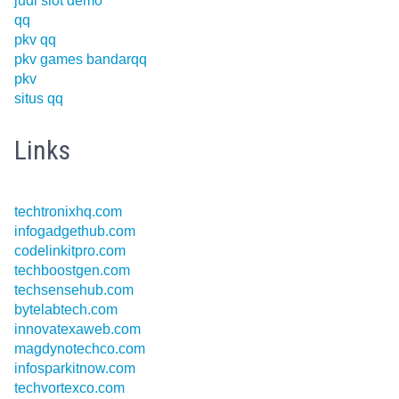
judi slot demo
qq
pkv qq
pkv games bandarqq
pkv
situs qq
Links
techtronixhq.com
infogadgethub.com
codelinkitpro.com
techboostgen.com
techsensehub.com
bytelabtech.com
innovatexaweb.com
magdynotechco.com
infosparkitnow.com
techvortexco.com