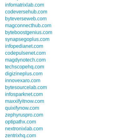
infomatrixlab.com
codeversehub.com
byteverseweb.com
magconnecthub.com
byteboostgenius.com
synapsegoplus.com
infopedianet.com
codepulsenet.com
magdynotech.com
techscopehq.com
digizineplus.com
innovexaro.com
bytesourcelab.com
infosparknet.com
maxxifyitnow.com
quixifynow.com
zephyruspro.com
optipathx.com
nextronixlab.com
zentrixhq.com