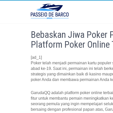
Skip
to
content
Slot Gacor dengan Deposit Pu
Mainkan slot gacor dengan deposit pulsa, pi
besar.
Bebaskan Jiwa Poker 
Platform Poker Online 
[ad_1]
Poker telah menjadi permainan kartu populer
abad ke-19. Saat ini, permainan ini telah be
strategis yang dimainkan baik di kasino maup
poker Anda dan membawa permainan Anda ke 
GarudaQQ adalah platform poker online terb
fitur untuk membantu pemain meningkatkan k
seorang pemula yang ingin mempelajari selu
bersaing dengan profesional papan atas, Ga