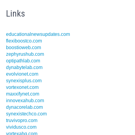
Links
educationalnewsupdates.com
flexiboostco.com
boostioweb.com
zephyrushub.com
optipathlab.com
dynabytelab.com
evolvionet.com
synexisplus.com
vortexonet.com
maxxifynet.com
innovexahub.com
dynacorelab.com
synexistechco.com
truvivopro.com
vividusco.com
vortexahq.com