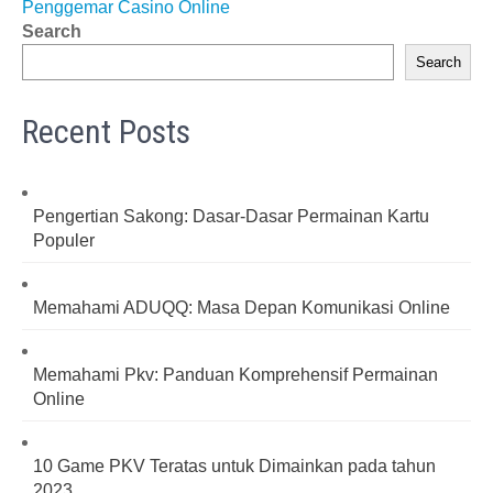
navigation
Penggemar Casino Online
Search
Search
Recent Posts
Pengertian Sakong: Dasar-Dasar Permainan Kartu
Populer
Memahami ADUQQ: Masa Depan Komunikasi Online
Memahami Pkv: Panduan Komprehensif Permainan
Online
10 Game PKV Teratas untuk Dimainkan pada tahun
2023