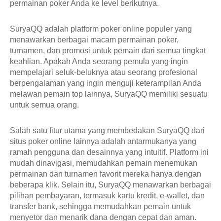
permainan poker Anda ke level berikutnya.
SuryaQQ adalah platform poker online populer yang
menawarkan berbagai macam permainan poker,
turnamen, dan promosi untuk pemain dari semua tingkat
keahlian. Apakah Anda seorang pemula yang ingin
mempelajari seluk-beluknya atau seorang profesional
berpengalaman yang ingin menguji keterampilan Anda
melawan pemain top lainnya, SuryaQQ memiliki sesuatu
untuk semua orang.
Salah satu fitur utama yang membedakan SuryaQQ dari
situs poker online lainnya adalah antarmukanya yang
ramah pengguna dan desainnya yang intuitif. Platform ini
mudah dinavigasi, memudahkan pemain menemukan
permainan dan turnamen favorit mereka hanya dengan
beberapa klik. Selain itu, SuryaQQ menawarkan berbagai
pilihan pembayaran, termasuk kartu kredit, e-wallet, dan
transfer bank, sehingga memudahkan pemain untuk
menyetor dan menarik dana dengan cepat dan aman.