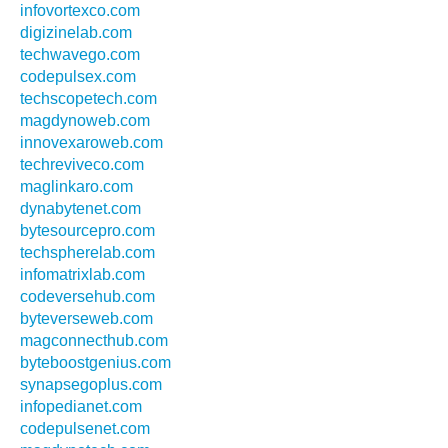
infovortexco.com
digizinelab.com
techwavego.com
codepulsex.com
techscopetech.com
magdynoweb.com
innovexaroweb.com
techreviveco.com
maglinkaro.com
dynabytenet.com
bytesourcepro.com
techspherelab.com
infomatrixlab.com
codeversehub.com
byteverseweb.com
magconnecthub.com
byteboostgenius.com
synapsegoplus.com
infopedianet.com
codepulsenet.com