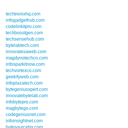
techtronixhq.com
infogadgethub.com
codelinkitpro.com
techboostgen.com
techsensehub.com
bytelabtech.com
innovatexaweb.com
magdynotechco.com
infosparkitnow.com
techvortexco.com
geekifyweb.com
infoplazatech.com
bytegeniusxpert.com
innovatebytelab.com
infobytepro.com
magbytego.com
codegeniusnet.com
infoinsightnet.com
bytesourcehq.com