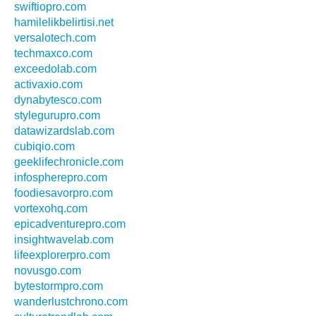
swiftiopro.com
hamilelikbelirtisi.net
versalotech.com
techmaxco.com
exceedolab.com
activaxio.com
dynabytesco.com
stylegurupro.com
datawizardslab.com
cubiqio.com
geeklifechronicle.com
infospherepro.com
foodiesavorpro.com
vortexohq.com
epicadventurepro.com
insightwavelab.com
lifeexplorerpro.com
novusgo.com
bytestormpro.com
wanderlustchrono.com