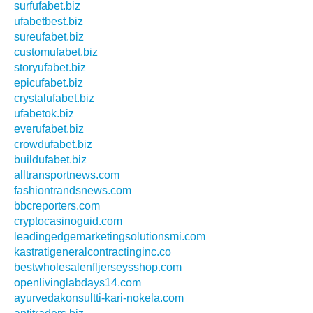
surfufabet.biz
ufabetbest.biz
sureufabet.biz
customufabet.biz
storyufabet.biz
epicufabet.biz
crystalufabet.biz
ufabetok.biz
everufabet.biz
crowdufabet.biz
buildufabet.biz
alltransportnews.com
fashiontrandsnews.com
bbcreporters.com
cryptocasinoguid.com
leadingedgemarketingsolutionsmi.com
kastratigeneralcontractinginc.co
bestwholesalenfljerseysshop.com
openlivinglabdays14.com
ayurvedakonsultti-kari-nokela.com