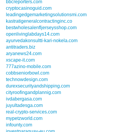
bbcreporters.com
cryptocasinoguid.com
leadingedgemarketingsolutionsmi.com
kastratigeneralcontractinginc.co
bestwholesalenfljerseysshop.com
openlivinglabdays14.com
ayurvedakonsultti-kari-nokela.com
antitraders.biz
aryanews24.com
xscape-it.com
777azino-mobile.com
cobbseniorbowl.com
technowdesign.com
durexsecurityandshipping.com
cityroofingandplannig.com
ivdabergasa.com
juyultadesga.com
real-crypto-services.com
mypetzworld.com
infounty.com
investparaguay-eu.com