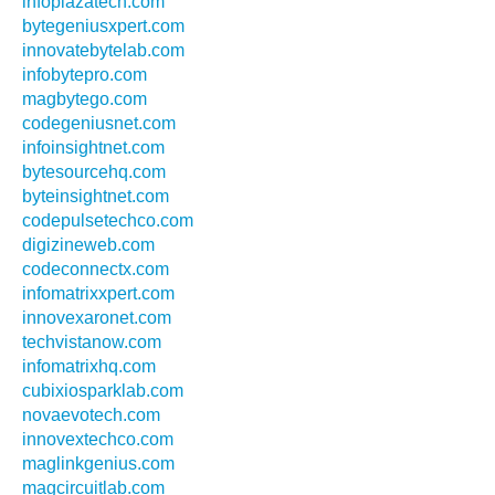
infoplazatech.com
bytegeniusxpert.com
innovatebytelab.com
infobytepro.com
magbytego.com
codegeniusnet.com
infoinsightnet.com
bytesourcehq.com
byteinsightnet.com
codepulsetechco.com
digizineweb.com
codeconnectx.com
infomatrixxpert.com
innovexaronet.com
techvistanow.com
infomatrixhq.com
cubixiosparklab.com
novaevotech.com
innovextechco.com
maglinkgenius.com
magcircuitlab.com