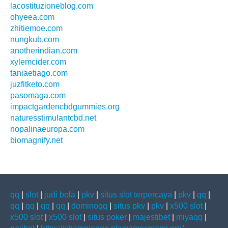
lacostituzioneblog.com
ohyeea.com
zhitiemoe.com
nungkub.com
anotherindian.com
xylemcider.com
taniaetiago.com
juzfitketo.com
pasomaga.com
impactgardencbdgummies.org
naturesstimulantcbd.net
nopalinaeuropa.com
biomagnify.net
qq
|
slot
|
judi bola
|
pkv
|
situs slot terpercaya
|
pkv
|
qq
|
qq
|
qq
|
qq
|
qq
|
dominoqq
|
situs pkv
|
pkv
|
x500 slot
|
x500 slot
|
x500 slot
|
situs poker
|
majestibet
|
miyaqq
|