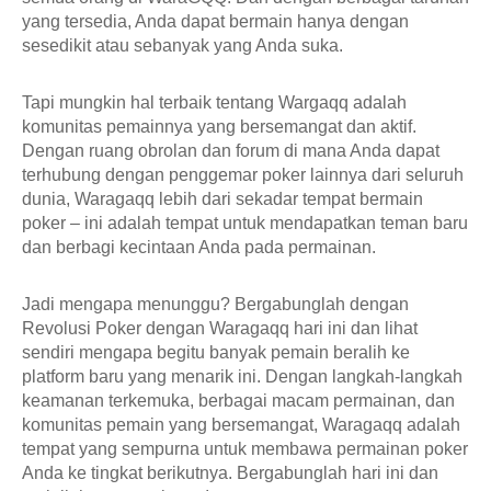
yang tersedia, Anda dapat bermain hanya dengan
sesedikit atau sebanyak yang Anda suka.
Tapi mungkin hal terbaik tentang Wargaqq adalah
komunitas pemainnya yang bersemangat dan aktif.
Dengan ruang obrolan dan forum di mana Anda dapat
terhubung dengan penggemar poker lainnya dari seluruh
dunia, Waragaqq lebih dari sekadar tempat bermain
poker – ini adalah tempat untuk mendapatkan teman baru
dan berbagi kecintaan Anda pada permainan.
Jadi mengapa menunggu? Bergabunglah dengan
Revolusi Poker dengan Waragaqq hari ini dan lihat
sendiri mengapa begitu banyak pemain beralih ke
platform baru yang menarik ini. Dengan langkah-langkah
keamanan terkemuka, berbagai macam permainan, dan
komunitas pemain yang bersemangat, Waragaqq adalah
tempat yang sempurna untuk membawa permainan poker
Anda ke tingkat berikutnya. Bergabunglah hari ini dan