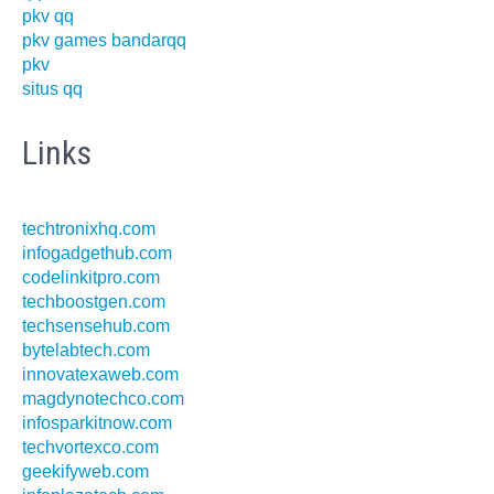
pkv qq
pkv games bandarqq
pkv
situs qq
Links
techtronixhq.com
infogadgethub.com
codelinkitpro.com
techboostgen.com
techsensehub.com
bytelabtech.com
innovatexaweb.com
magdynotechco.com
infosparkitnow.com
techvortexco.com
geekifyweb.com