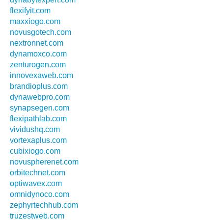
flexifyit.com
maxxiogo.com
novusgotech.com
nextronnet.com
dynamoxco.com
zenturogen.com
innovexaweb.com
brandioplus.com
dynawebpro.com
synapsegen.com
flexipathlab.com
vividushq.com
vortexaplus.com
cubixiogo.com
novuspherenet.com
orbitechnet.com
optiwavex.com
omnidynoco.com
zephyrtechhub.com
truzestweb.com