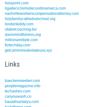
holayomi.com
ligadeciclismodecundinamarca.com
nashvilleworkerscompensationattorney.com
holyfamilycathedralschool.org
londonkiddy.com
ufabetcoaching.biz
davismindfulness.org
millionairebyte.com
fortechday.com
getcaminorealestateusa.xyz
Links
baeckereiweber.com
peoplemagazine.info
techashes.com
canyouwash.co
havadisantalya.com
techdtimes.com