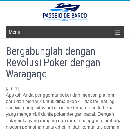
Skip
to
content
Slot Gacor
Mainkan slot gacor
dengan deposit pulsa,
Menu
dengan
pilihan tepat untuk
pemula. Nikmati
Deposit Pulsa:
Bergabunglah dengan
kemudahan transaksi
Pilihan Tepat
dan permainan yang
Revolusi Poker dengan
seru dengan peluang
untuk Pemula
menang besar.
Waragaqq
[ad_1]
Apakah Anda penggemar poker dan mencari platform
baru dan menarik untuk dimainkan? Tidak terlihat lagi
dari Wargaqq, situs poker online terbaru dan terhebat
yang mengambil dunia poker dengan badai. Dengan
antarmuka yang ramping dan ramah pengguna, berbagai
macam permainan untuk dipilih, dan komunitas pemain