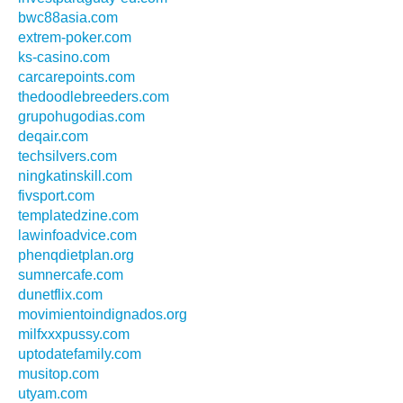
bwc88asia.com
extrem-poker.com
ks-casino.com
carcarepoints.com
thedoodlebreeders.com
grupohugodias.com
deqair.com
techsilvers.com
ningkatinskill.com
fivsport.com
templatedzine.com
lawinfoadvice.com
phenqdietplan.org
sumnercafe.com
dunetflix.com
movimientoindignados.org
milfxxxpussy.com
uptodatefamily.com
musitop.com
utyam.com