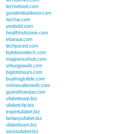
techieboot.com
gundembalikesir.com
itechar.com
yesbold.com
healthhubzone.com
ebaraat.com
techjuiced.com
byteboosttech.com
magnexushub.com
virtuogoweb.com
biglotshours.com
buyliraglutide.com
onlinesafemeds.com
gyanibhandar.com
ufabetwarp.biz
ufabetclip.biz
expertufabet.biz
fantasyufabet.biz
ufabetsiam.biz
swissufabet.biz