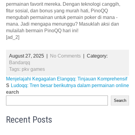
permainan favorit mereka. Dengan teknologi canggih,
fitur sosial, dan bonus yang murah hati, PinoQQ
mengubah permainan untuk pemain poker di mana -
mana. Jadi mengapa menunggu? Masuklah aksi dan
mulailah bermain PinoQQ hari ini!
[ad_2]
August 27, 2025
|
No Comments
| Category:
Bandarqq
Tags:
pkv games
Post
Menjelajahi Kegagalan Elangqq: Tinjauan Komprehensif
S
Ludoqq: Tren besar berikutnya dalam permainan online
navigation
earch
Search
Recent Posts