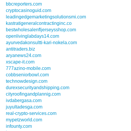
bbcreporters.com
cryptocasinoguid.com
leadingedgemarketingsolutionsmi.com
kastratigeneralcontractinginc.co
bestwholesalenfljerseysshop.com
openlivinglabdays14.com
ayurvedakonsultti-kari-nokela.com
antitraders.biz
aryanews24.com
xscape-it.com
777azino-mobile.com
cobbseniorbowl.com
technowdesign.com
durexsecurityandshipping.com
cityroofingandplannig.com
ivdabergasa.com
juyultadesga.com
real-crypto-services.com
mypetzworld.com
infounty.com