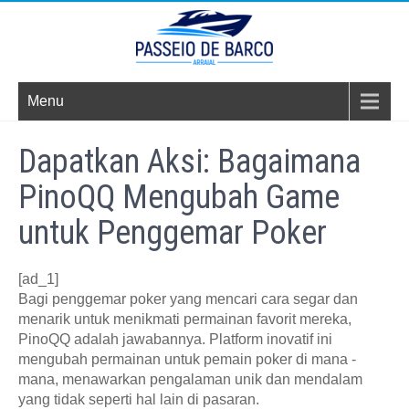
Skip
to
content
Slot Gacor
Mainkan slot gacor
dengan deposit pulsa,
Menu
dengan
pilihan tepat untuk
pemula. Nikmati
Deposit Pulsa:
Dapatkan Aksi: Bagaimana
kemudahan transaksi
Pilihan Tepat
dan permainan yang
PinoQQ Mengubah Game
seru dengan peluang
untuk Pemula
menang besar.
untuk Penggemar Poker
[ad_1]
Bagi penggemar poker yang mencari cara segar dan
menarik untuk menikmati permainan favorit mereka,
PinoQQ adalah jawabannya. Platform inovatif ini
mengubah permainan untuk pemain poker di mana -
mana, menawarkan pengalaman unik dan mendalam
yang tidak seperti hal lain di pasaran.