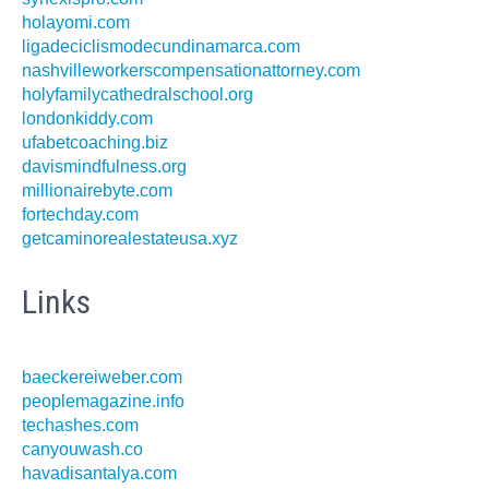
holayomi.com
ligadeciclismodecundinamarca.com
nashvilleworkerscompensationattorney.com
holyfamilycathedralschool.org
londonkiddy.com
ufabetcoaching.biz
davismindfulness.org
millionairebyte.com
fortechday.com
getcaminorealestateusa.xyz
Links
baeckereiweber.com
peoplemagazine.info
techashes.com
canyouwash.co
havadisantalya.com