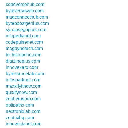
codeversehub.com
byteverseweb.com
magconnecthub.com
byteboostgenius.com
synapsegoplus.com
infopedianet.com
codepulsenet.com
magdynotech.com
techscopehq.com
digizineplus.com
innovexaro.com
bytesourcelab.com
infosparknet.com
maxxifyitnow.com
quixifynow.com
zephyruspro.com
optipathx.com
nextronixlab.com
zentrixhq.com
innovestanet.com