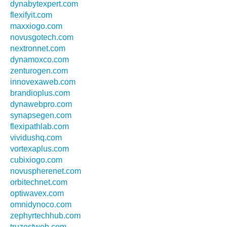
dynabytexpert.com
flexifyit.com
maxxiogo.com
novusgotech.com
nextronnet.com
dynamoxco.com
zenturogen.com
innovexaweb.com
brandioplus.com
dynawebpro.com
synapsegen.com
flexipathlab.com
vividushq.com
vortexaplus.com
cubixiogo.com
novuspherenet.com
orbitechnet.com
optiwavex.com
omnidynoco.com
zephyrtechhub.com
truzestweb.com