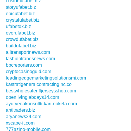
customufabet.biz
storyufabet.biz
epicufabet.biz
crystalufabet.biz
ufabetok.biz
everufabet.biz
crowdufabet.biz
buildufabet.biz
alltransportnews.com
fashiontrandsnews.com
bbcreporters.com
cryptocasinoguid.com
leadingedgemarketingsolutionsmi.com
kastratigeneralcontractinginc.co
bestwholesalenfljerseysshop.com
openlivinglabdays14.com
ayurvedakonsultti-kari-nokela.com
antitraders.biz
aryanews24.com
xscape-it.com
777azino-mobile.com