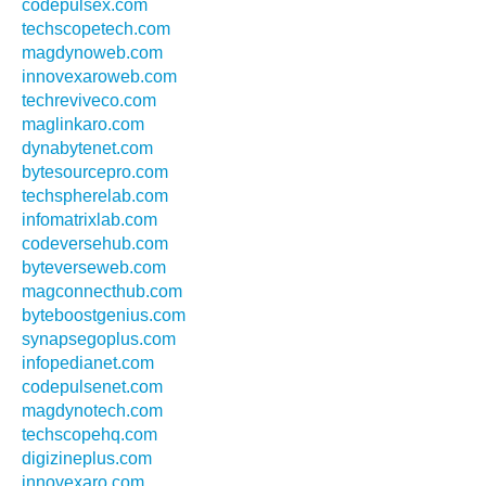
codepulsex.com
techscopetech.com
magdynoweb.com
innovexaroweb.com
techreviveco.com
maglinkaro.com
dynabytenet.com
bytesourcepro.com
techspherelab.com
infomatrixlab.com
codeversehub.com
byteverseweb.com
magconnecthub.com
byteboostgenius.com
synapsegoplus.com
infopedianet.com
codepulsenet.com
magdynotech.com
techscopehq.com
digizineplus.com
innovexaro.com