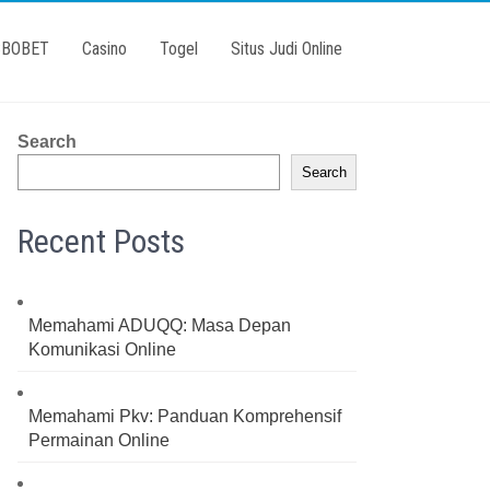
SBOBET
Casino
Togel
Situs Judi Online
ermainan yang seru dengan peluang menang
Search
Search
Recent Posts
Memahami ADUQQ: Masa Depan
Komunikasi Online
Memahami Pkv: Panduan Komprehensif
Permainan Online