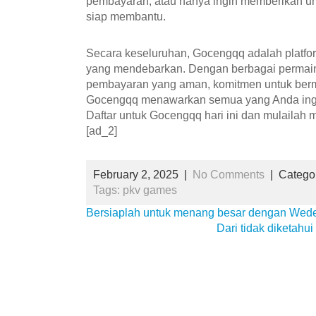
pembayaran, atau hanya ingin memberikan um
siap membantu.
Secara keseluruhan, Gocengqq adalah platfor
yang mendebarkan. Dengan berbagai permain
pembayaran yang aman, komitmen untuk berma
Gocengqq menawarkan semua yang Anda ingi
Daftar untuk Gocengqq hari ini dan mulailah 
[ad_2]
February 2, 2025
|
No Comments
| Catego
Tags:
pkv games
Post
Bersiaplah untuk menang besar dengan Wed
Dari tidak diketahu
navigation