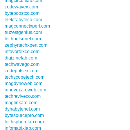
magcircuitlab.com
codewavex.com
byteboostco.com
elektrabyteco.com
magconnectxpert.com
truzestgenius.com
techpulsenet.com
zephyrtechxpert.com
infovortexco.com
digizinelab.com
techwavego.com
codepulsex.com
techscopetech.com
magdynoweb.com
innovexaroweb.com
techreviveco.com
maglinkaro.com
dynabytenet.com
bytesourcepro.com
techspherelab.com
infomatrixlab.com