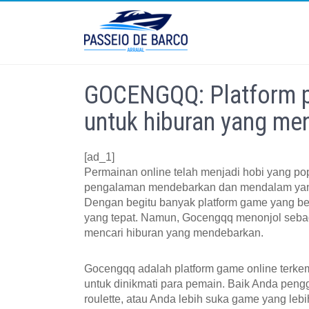
Skip
to
content
Slot Gacor dengan Deposit Pu
Mainkan slot gacor dengan deposit pulsa, pi
besar.
GOCENGQQ: Platform pe
untuk hiburan yang me
[ad_1]
Permainan online telah menjadi hobi yang po
pengalaman mendebarkan dan mendalam yang 
Dengan begitu banyak platform game yang ber
yang tepat. Namun, Gocengqq menonjol sebag
mencari hiburan yang mendebarkan.
Gocengqq adalah platform game online terk
untuk dinikmati para pemain. Baik Anda pengg
roulette, atau Anda lebih suka game yang leb