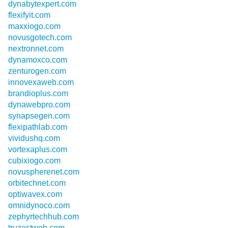
dynabytexpert.com
flexifyit.com
maxxiogo.com
novusgotech.com
nextronnet.com
dynamoxco.com
zenturogen.com
innovexaweb.com
brandioplus.com
dynawebpro.com
synapsegen.com
flexipathlab.com
vividushq.com
vortexaplus.com
cubixiogo.com
novuspherenet.com
orbitechnet.com
optiwavex.com
omnidynoco.com
zephyrtechhub.com
truzestweb.com