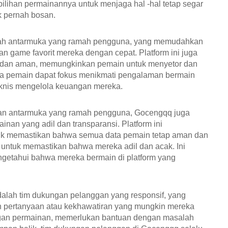
pilihan permainannya untuk menjaga hal -hal tetap segar
k pernah bosan.
dalah antarmuka yang ramah pengguna, yang memudahkan
 game favorit mereka dengan cepat. Platform ini juga
dan aman, memungkinkan pemain untuk menyetor dan
wa pemain dapat fokus menikmati pengalaman bermain
eknis mengelola keuangan mereka.
an antarmuka yang ramah pengguna, Gocengqq juga
nan yang adil dan transparansi. Platform ini
tuk memastikan bahwa semua data pemain tetap aman dan
 untuk memastikan bahwa mereka adil dan acak. Ini
getahui bahwa mereka bermain di platform yang
alah tim dukungan pelanggan yang responsif, yang
n pertanyaan atau kekhawatiran yang mungkin mereka
gan permainan, memerlukan bantuan dengan masalah