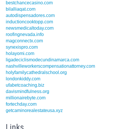
bestchancecasino.com
bilalliaqat.com
autodispensadores.com
inductioncooktopp.com
newsmedicaltoday.com
roofingnevada.info
magconnectx.com
synexispro.com
holayomi.com
ligadeciclismodecundinamarca.com
nashvilleworkerscompensationattorney.com
holyfamilycathedralschool.org
londonkiddy.com
ufabetcoaching.biz
davismindfulness.org
millionairebyte.com
fortechday.com
getcaminorealestateusa.xyz
Links