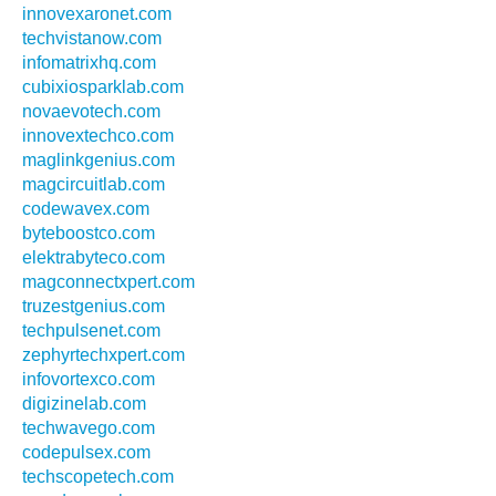
innovexaronet.com
techvistanow.com
infomatrixhq.com
cubixiosparklab.com
novaevotech.com
innovextechco.com
maglinkgenius.com
magcircuitlab.com
codewavex.com
byteboostco.com
elektrabyteco.com
magconnectxpert.com
truzestgenius.com
techpulsenet.com
zephyrtechxpert.com
infovortexco.com
digizinelab.com
techwavego.com
codepulsex.com
techscopetech.com