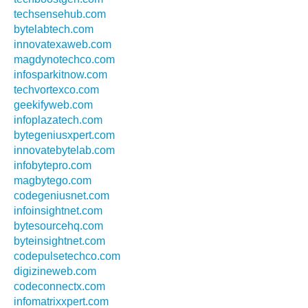
techsensehub.com
bytelabtech.com
innovatexaweb.com
magdynotechco.com
infosparkitnow.com
techvortexco.com
geekifyweb.com
infoplazatech.com
bytegeniusxpert.com
innovatebytelab.com
infobytepro.com
magbytego.com
codegeniusnet.com
infoinsightnet.com
bytesourcehq.com
byteinsightnet.com
codepulsetechco.com
digizineweb.com
codeconnectx.com
infomatrixxpert.com