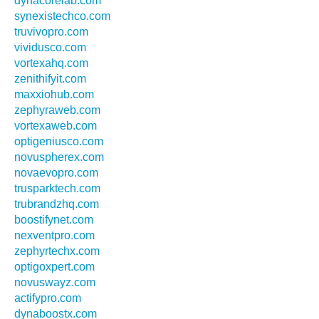
dynacorelab.com
synexistechco.com
truvivopro.com
vividusco.com
vortexahq.com
zenithifyit.com
maxxiohub.com
zephyraweb.com
vortexaweb.com
optigeniusco.com
novuspherex.com
novaevopro.com
trusparktech.com
trubrandzhq.com
boostifynet.com
nexventpro.com
zephyrtechx.com
optigoxpert.com
novuswayz.com
actifypro.com
dynaboostx.com