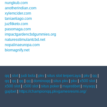
nungkub.com
anotherindian.com
xylemcider.com
taniaetiago.com
juzfitketo.com
pasomaga.com
impactgardencbdgummies.org
naturesstimulantcbd.net
nopalinaeuropa.com
biomagnify.net
qq
|
slot
|
judi bola
|
pkv
|
situs slot terpercaya
|
pkv
|
qq
|
qq
|
qq
|
qq
|
qq
|
dominoqq
|
situs pkv
|
pkv
|
x500 slot
|
x500 slot
|
x500 slot
|
situs poker
|
majestibet
|
miyaqq
|
gajibet
|
https://championqq.pkvgamesresmi.org/