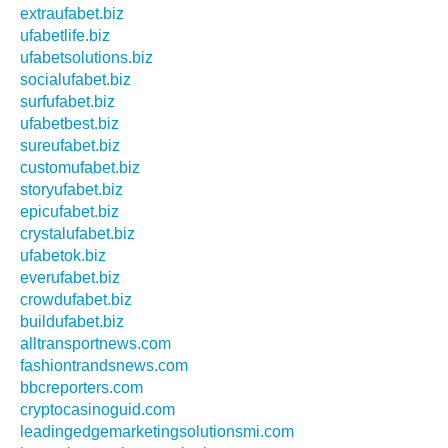
extraufabet.biz
ufabetlife.biz
ufabetsolutions.biz
socialufabet.biz
surfufabet.biz
ufabetbest.biz
sureufabet.biz
customufabet.biz
storyufabet.biz
epicufabet.biz
crystalufabet.biz
ufabetok.biz
everufabet.biz
crowdufabet.biz
buildufabet.biz
alltransportnews.com
fashiontrandsnews.com
bbcreporters.com
cryptocasinoguid.com
leadingedgemarketingsolutionsmi.com