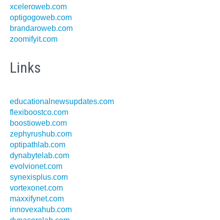
xceleroweb.com
optigogoweb.com
brandaroweb.com
zoomifyit.com
Links
educationalnewsupdates.com
flexiboostco.com
boostioweb.com
zephyrushub.com
optipathlab.com
dynabytelab.com
evolvionet.com
synexisplus.com
vortexonet.com
maxxifynet.com
innovexahub.com