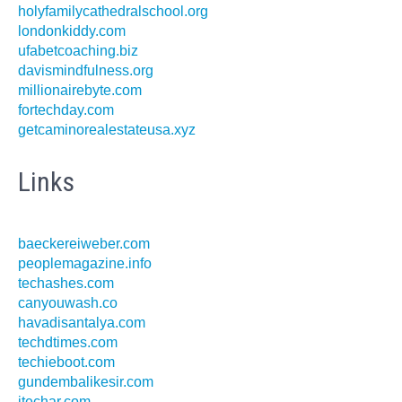
holyfamilycathedralschool.org
londonkiddy.com
ufabetcoaching.biz
davismindfulness.org
millionairebyte.com
fortechday.com
getcaminorealestateusa.xyz
Links
baeckereiweber.com
peoplemagazine.info
techashes.com
canyouwash.co
havadisantalya.com
techdtimes.com
techieboot.com
gundembalikesir.com
itechar.com