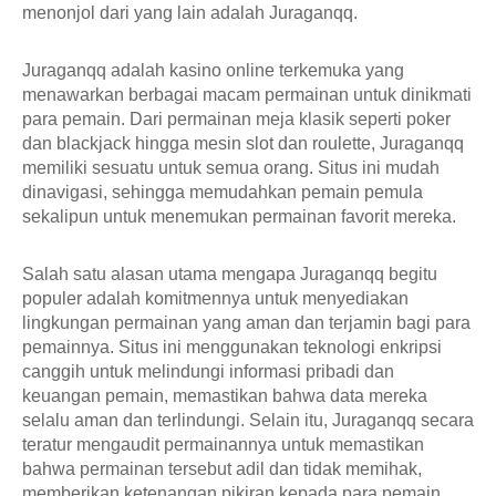
menonjol dari yang lain adalah Juraganqq.
Juraganqq adalah kasino online terkemuka yang
menawarkan berbagai macam permainan untuk dinikmati
para pemain. Dari permainan meja klasik seperti poker
dan blackjack hingga mesin slot dan roulette, Juraganqq
memiliki sesuatu untuk semua orang. Situs ini mudah
dinavigasi, sehingga memudahkan pemain pemula
sekalipun untuk menemukan permainan favorit mereka.
Salah satu alasan utama mengapa Juraganqq begitu
populer adalah komitmennya untuk menyediakan
lingkungan permainan yang aman dan terjamin bagi para
pemainnya. Situs ini menggunakan teknologi enkripsi
canggih untuk melindungi informasi pribadi dan
keuangan pemain, memastikan bahwa data mereka
selalu aman dan terlindungi. Selain itu, Juraganqq secara
teratur mengaudit permainannya untuk memastikan
bahwa permainan tersebut adil dan tidak memihak,
memberikan ketenangan pikiran kepada para pemain