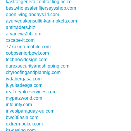
kastratigeneralcontractinginc.co
bestwholesalenfljerseysshop.com
openlivinglabdays14.com
ayurvedakonsultti-kari-nokela.com
antitraders.biz
aryanews24.com
xscape-it.com
777azino-mobile.com
cobbseniorbowl.com
technowdesign.com
durexsecurityandshipping.com
cityroofingandplannig.com
ivdabergasa.com
juyultadesga.com
real-crypto-services.com
mypetzworld.com
infounty.com
investparaguay-eu.com
bwc88asia.com
extrem-poker.com
ks-casino.com