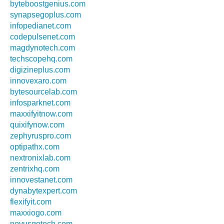
byteboostgenius.com
synapsegoplus.com
infopedianet.com
codepulsenet.com
magdynotech.com
techscopehq.com
digizineplus.com
innovexaro.com
bytesourcelab.com
infosparknet.com
maxxifyitnow.com
quixifynow.com
zephyruspro.com
optipathx.com
nextronixlab.com
zentrixhq.com
innovestanet.com
dynabytexpert.com
flexifyit.com
maxxiogo.com
novusgotech.com