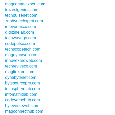
magconnectxpert.com
truzestgenius.com
techpulsenet.com
zephyrtechxpert.com
infovortexco.com
digizinelab.com
techwavego.com
codepulsex.com
techscopetech.com
magdynoweb.com
innovexaroweb.com
techreviveco.com
maglinkaro.com
dynabytenet.com
bytesourcepro.com
techspherelab.com
infomatrixlab.com
codeversehub.com
byteverseweb.com
magconnecthub.com