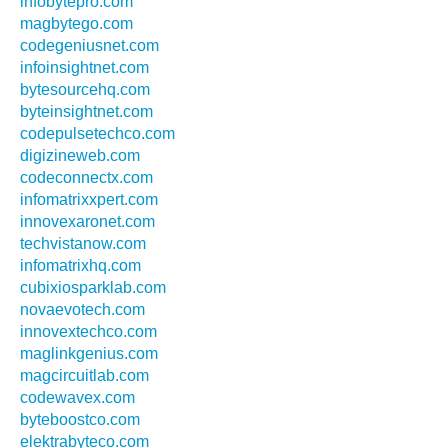
infobytepro.com
magbytego.com
codegeniusnet.com
infoinsightnet.com
bytesourcehq.com
byteinsightnet.com
codepulsetechco.com
digizineweb.com
codeconnectx.com
infomatrixxpert.com
innovexaronet.com
techvistanow.com
infomatrixhq.com
cubixiosparklab.com
novaevotech.com
innovextechco.com
maglinkgenius.com
magcircuitlab.com
codewavex.com
byteboostco.com
elektrabyteco.com