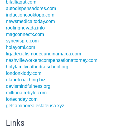
bilalliaqat.com
autodispensadores.com
inductioncooktopp.com
newsmedicaltoday.com
roofingnevada.info
magconnectx.com
synexispro.com
holayomi.com
ligadeciclismodecundinamarca.com
nashvilleworkerscompensationattorney.com
holyfamilycathedralschool.org
londonkiddy.com
ufabetcoaching.biz
davismindfulness.org
millionairebyte.com
fortechday.com
getcaminorealestateusa.xyz
Links