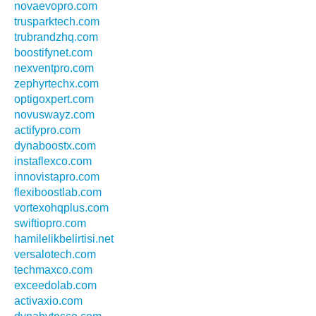
novaevopro.com
trusparktech.com
trubrandzhq.com
boostifynet.com
nexventpro.com
zephyrtechx.com
optigoxpert.com
novuswayz.com
actifypro.com
dynaboostx.com
instaflexco.com
innovistapro.com
flexiboostlab.com
vortexohqplus.com
swiftiopro.com
hamilelikbelirtisi.net
versalotech.com
techmaxco.com
exceedolab.com
activaxio.com