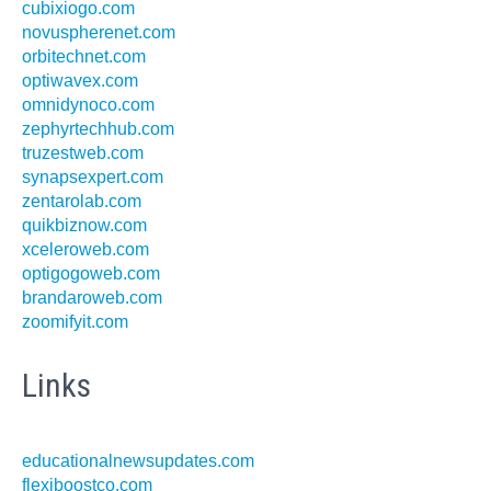
cubixiogo.com
novuspherenet.com
orbitechnet.com
optiwavex.com
omnidynoco.com
zephyrtechhub.com
truzestweb.com
synapsexpert.com
zentarolab.com
quikbiznow.com
xceleroweb.com
optigogoweb.com
brandaroweb.com
zoomifyit.com
Links
educationalnewsupdates.com
flexiboostco.com