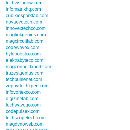
techvistanow.com
infomatrixhq.com
cubixiosparklab.com
novaevotech.com
innovextechco.com
maglinkgenius.com
magcircuitlab.com
codewavex.com
byteboostco.com
elektrabyteco.com
magconnectxpert.com
truzestgenius.com
techpulsenet.com
zephyrtechxpert.com
infovortexco.com
digizinelab.com
techwavego.com
codepulsex.com
techscopetech.com
magdynoweb.com