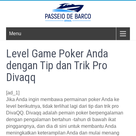
Skip
to
content
Slot Gacor
Mainkan slot gacor
dengan deposit pulsa,
Menu
dengan
pilihan tepat untuk
pemula. Nikmati
Deposit Pulsa:
Level Game Poker Anda
kemudahan transaksi
Pilihan Tepat
dan permainan yang
dengan Tip dan Trik Pro
seru dengan peluang
untuk Pemula
menang besar.
Divaqq
[ad_1]
Jika Anda ingin membawa permainan poker Anda ke
level berikutnya, tidak terlihat lagi dari tip dan trik pro
DivaQQ. Divaqq adalah pemain poker berpengalaman
dengan pengalaman bertahun -tahun di bawah ikat
pinggangnya, dan dia di sini untuk membantu Anda
meningkatkan keterampilan Anda dan mulai menang