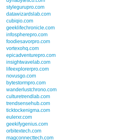
dynabytesco.com
stylegurupro.com
datawizardslab.com
cubiqio.com
geeklifechronicle.com
infospherepro.com
foodiesavorpro.com
vortexohq.com
epicadventurepro.com
insightwavelab.com
lifeexplorerpro.com
novusgo.com
bytestormpro.com
wanderlustchrono.com
culturetrendlab.com
trendsensehub.com
ticktockenigma.com
eulerxr.com
geekifygenius.com
orbitextech.com
magconnecttech.com