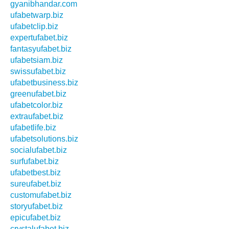
gyanibhandar.com
ufabetwarp.biz
ufabetclip.biz
expertufabet.biz
fantasyufabet.biz
ufabetsiam.biz
swissufabet.biz
ufabetbusiness.biz
greenufabet.biz
ufabetcolor.biz
extraufabet.biz
ufabetlife.biz
ufabetsolutions.biz
socialufabet.biz
surfufabet.biz
ufabetbest.biz
sureufabet.biz
customufabet.biz
storyufabet.biz
epicufabet.biz
crystalufabet.biz