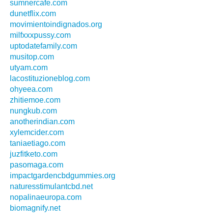
sumnercafe.com
dunetflix.com
movimientoindignados.org
milfxxxpussy.com
uptodatefamily.com
musitop.com
utyam.com
lacostituzioneblog.com
ohyeea.com
zhitiemoe.com
nungkub.com
anotherindian.com
xylemcider.com
taniaetiago.com
juzfitketo.com
pasomaga.com
impactgardencbdgummies.org
naturesstimulantcbd.net
nopalinaeuropa.com
biomagnify.net