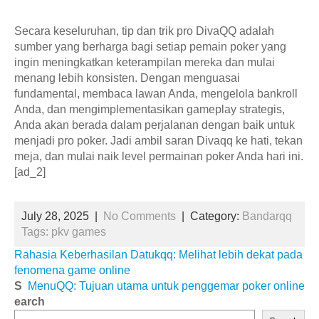
Secara keseluruhan, tip dan trik pro DivaQQ adalah
sumber yang berharga bagi setiap pemain poker yang
ingin meningkatkan keterampilan mereka dan mulai
menang lebih konsisten. Dengan menguasai
fundamental, membaca lawan Anda, mengelola bankroll
Anda, dan mengimplementasikan gameplay strategis,
Anda akan berada dalam perjalanan dengan baik untuk
menjadi pro poker. Jadi ambil saran Divaqq ke hati, tekan
meja, dan mulai naik level permainan poker Anda hari ini.
[ad_2]
July 28, 2025
|
No Comments
| Category:
Bandarqq
Tags:
pkv games
Post
Rahasia Keberhasilan Datukqq: Melihat lebih dekat pada
fenomena game online
navigation
S
MenuQQ: Tujuan utama untuk penggemar poker online
earch