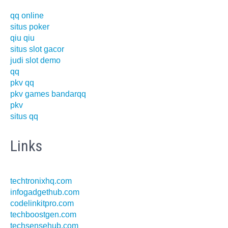
qq online
situs poker
qiu qiu
situs slot gacor
judi slot demo
qq
pkv qq
pkv games bandarqq
pkv
situs qq
Links
techtronixhq.com
infogadgethub.com
codelinkitpro.com
techboostgen.com
techsensehub.com