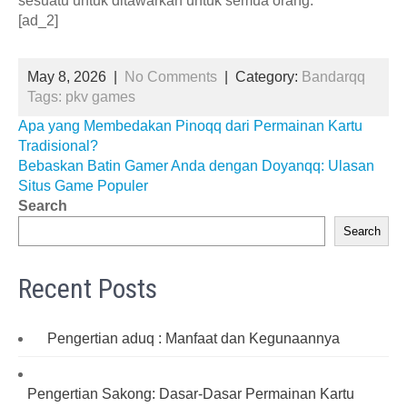
sesuatu untuk ditawarkan untuk semua orang.
[ad_2]
May 8, 2026
|
No Comments
| Category:
Bandarqq
Tags:
pkv games
Post
Apa yang Membedakan Pinoqq dari Permainan Kartu
Tradisional?
navigation
Bebaskan Batin Gamer Anda dengan Doyanqq: Ulasan
Situs Game Populer
Search
Search
Recent Posts
Pengertian aduq : Manfaat dan Kegunaannya
Pengertian Sakong: Dasar-Dasar Permainan Kartu