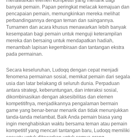
menawarkan elemen kompetitif yang menarik bagi
banyak pemain. Papan peringkat melacak kemajuan dan
pencapaian pemain, memungkinkan mereka melihat
perbandingannya dengan teman dan saingannya.
Turnamen dan acara khusus menawarkan lebih banyak
kesempatan bagi pemain untuk menguji keterampilan
mereka dan bersaing untuk mendapatkan hadiah,
menambah lapisan kegembiraan dan tantangan ekstra
pada permainan.
Secara keseluruhan, Ludoqq dengan cepat menjadi
fenomena permainan sosial, memikat pemain dari segala
usia dan latar belakang di seluruh dunia. Perpaduan
antara strategi, keberuntungan, dan interaksi sosial,
dikombinasikan dengan aksesibilitas dan elemen
kompetitifnya, menjadikannya pengalaman bermain
game yang benar-benar menarik dan tidak menunjukkan
tanda-tanda melambat. Baik Anda pemain biasa yang
ingin menghabiskan waktu bersama teman atau pemain
kompetitif yang mencari tantangan baru, Ludoqq memiliki