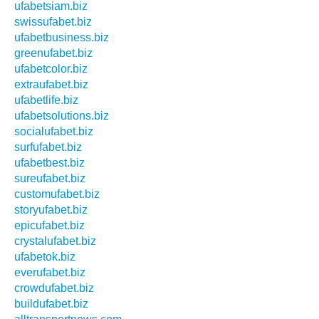
ufabetsiam.biz
swissufabet.biz
ufabetbusiness.biz
greenufabet.biz
ufabetcolor.biz
extraufabet.biz
ufabetlife.biz
ufabetsolutions.biz
socialufabet.biz
surfufabet.biz
ufabetbest.biz
sureufabet.biz
customufabet.biz
storyufabet.biz
epicufabet.biz
crystalufabet.biz
ufabetok.biz
everufabet.biz
crowdufabet.biz
buildufabet.biz