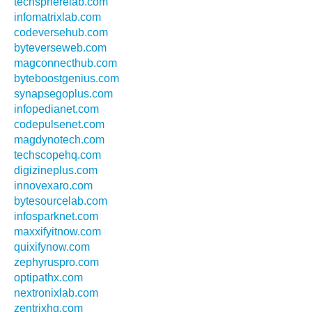
techspherelab.com
infomatrixlab.com
codeversehub.com
byteverseweb.com
magconnecthub.com
byteboostgenius.com
synapsegoplus.com
infopedianet.com
codepulsenet.com
magdynotech.com
techscopehq.com
digizineplus.com
innovexaro.com
bytesourcelab.com
infosparknet.com
maxxifyitnow.com
quixifynow.com
zephyruspro.com
optipathx.com
nextronixlab.com
zentrixhq.com