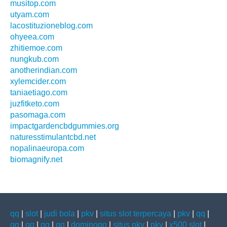
musitop.com
utyam.com
lacostituzioneblog.com
ohyeea.com
zhitiemoe.com
nungkub.com
anotherindian.com
xylemcider.com
taniaetiago.com
juzfitketo.com
pasomaga.com
impactgardencbdgummies.org
naturesstimulantcbd.net
nopalinaeuropa.com
biomagnify.net
qq
|
slot
|
judi bola
|
pkv
|
situs slot terpercaya
|
pkv
|
qq
|
qq
|
qq
|
qq
|
qq
|
dominoqq
|
situs pkv
|
pkv
|
x500 slot
|