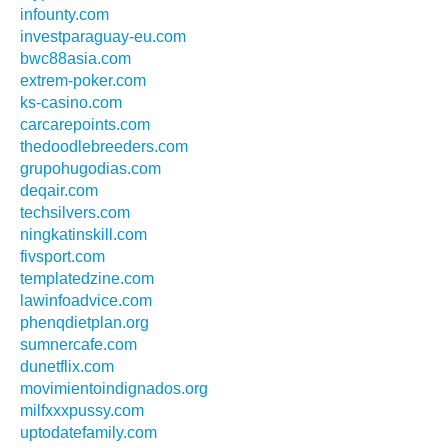
infounty.com
investparaguay-eu.com
bwc88asia.com
extrem-poker.com
ks-casino.com
carcarepoints.com
thedoodlebreeders.com
grupohugodias.com
deqair.com
techsilvers.com
ningkatinskill.com
fivsport.com
templatedzine.com
lawinfoadvice.com
phenqdietplan.org
sumnercafe.com
dunetflix.com
movimientoindignados.org
milfxxxpussy.com
uptodatefamily.com