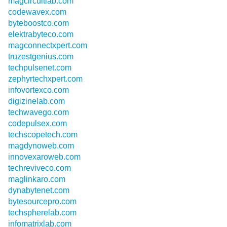
magcircuitlab.com
codewavex.com
byteboostco.com
elektrabyteco.com
magconnectxpert.com
truzestgenius.com
techpulsenet.com
zephyrtechxpert.com
infovortexco.com
digizinelab.com
techwavego.com
codepulsex.com
techscopetech.com
magdynoweb.com
innovexaroweb.com
techreviveco.com
maglinkaro.com
dynabytenet.com
bytesourcepro.com
techspherelab.com
infomatrixlab.com