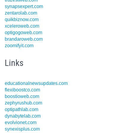
synapsexpert.com
zentarolab.com
quikbiznow.com
xceleroweb.com
optigogoweb.com
brandaroweb.com
zoomifyit.com
Links
educationalnewsupdates.com
flexiboostco.com
boostioweb.com
zephyrushub.com
optipathlab.com
dynabytelab.com
evolvionet.com
synexisplus.com