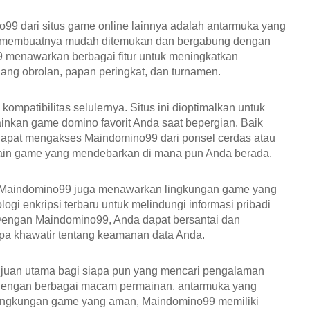
9 dari situs game online lainnya adalah antarmuka yang
i, membuatnya mudah ditemukan dan bergabung dengan
9 menawarkan berbagai fitur untuk meningkatkan
ng obrolan, papan peringkat, dan turnamen.
kompatibilitas selulernya. Situs ini dioptimalkan untuk
nkan game domino favorit Anda saat bepergian. Baik
 dapat mengakses Maindomino99 dari ponsel cerdas atau
ain game yang mendebarkan di mana pun Anda berada.
ya, Maindomino99 juga menawarkan lingkungan game yang
gi enkripsi terbaru untuk melindungi informasi pribadi
Dengan Maindomino99, Anda dapat bersantai dan
npa khawatir tentang keamanan data Anda.
ujuan utama bagi siapa pun yang mencari pengalaman
Dengan berbagai macam permainan, antarmuka yang
n lingkungan game yang aman, Maindomino99 memiliki