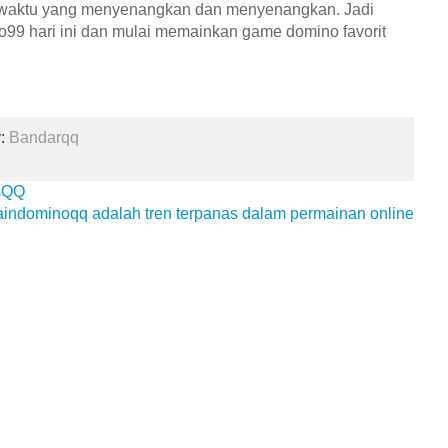
 waktu yang menyenangkan dan menyenangkan. Jadi
9 hari ini dan mulai memainkan game domino favorit
y:
Bandarqq
usQQ
ndominoqq adalah tren terpanas dalam permainan online