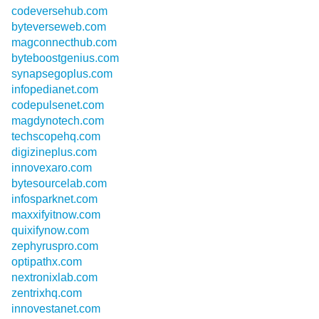
codeversehub.com
byteverseweb.com
magconnecthub.com
byteboostgenius.com
synapsegoplus.com
infopedianet.com
codepulsenet.com
magdynotech.com
techscopehq.com
digizineplus.com
innovexaro.com
bytesourcelab.com
infosparknet.com
maxxifyitnow.com
quixifynow.com
zephyruspro.com
optipathx.com
nextronixlab.com
zentrixhq.com
innovestanet.com