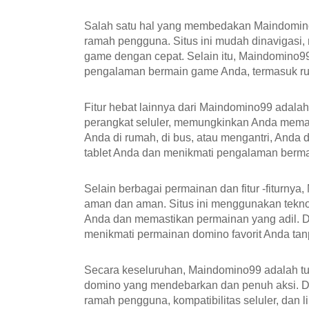
Salah satu hal yang membedakan Maindomino9
ramah pengguna. Situs ini mudah dinavigas
game dengan cepat. Selain itu, Maindomino9
pengalaman bermain game Anda, termasuk rua
Fitur hebat lainnya dari Maindomino99 adalah 
perangkat seluler, memungkinkan Anda memai
Anda di rumah, di bus, atau mengantri, Anda
tablet Anda dan menikmati pengalaman berm
Selain berbagai permainan dan fitur -fiturn
aman dan aman. Situs ini menggunakan teknolo
Anda dan memastikan permainan yang adil. 
menikmati permainan domino favorit Anda ta
Secara keseluruhan, Maindomino99 adalah t
domino yang mendebarkan dan penuh aksi. 
ramah pengguna, kompatibilitas seluler, da