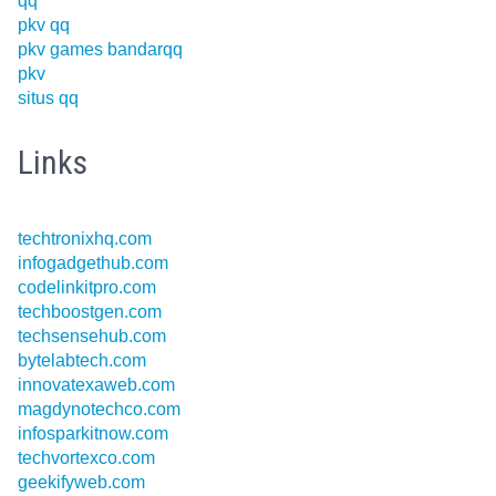
qq
pkv qq
pkv games bandarqq
pkv
situs qq
Links
techtronixhq.com
infogadgethub.com
codelinkitpro.com
techboostgen.com
techsensehub.com
bytelabtech.com
innovatexaweb.com
magdynotechco.com
infosparkitnow.com
techvortexco.com
geekifyweb.com