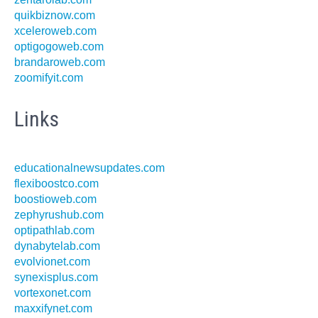
quikbiznow.com
xceleroweb.com
optigogoweb.com
brandaroweb.com
zoomifyit.com
Links
educationalnewsupdates.com
flexiboostco.com
boostioweb.com
zephyrushub.com
optipathlab.com
dynabytelab.com
evolvionet.com
synexisplus.com
vortexonet.com
maxxifynet.com