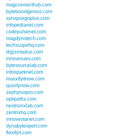
magconnecthub.com
byteboostgenius.com
synapsegoplus.com
infopedianet.com
codepulsenet.com
magdynotech.com
techscopehq.com
digizineplus.com
innovexaro.com
bytesourcelab.com
infosparknet.com
maxxifyitnow.com
quixifynow.com
zephyruspro.com
optipathx.com
nextronixlab.com
zentrixhq.com
innovestanet.com
dynabytexpert.com
flexifyit.com