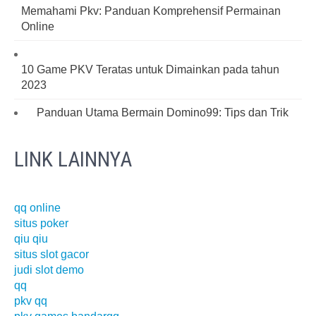
Memahami Pkv: Panduan Komprehensif Permainan
Online
10 Game PKV Teratas untuk Dimainkan pada tahun
2023
Panduan Utama Bermain Domino99: Tips dan Trik
LINK LAINNYA
qq online
situs poker
qiu qiu
situs slot gacor
judi slot demo
qq
pkv qq