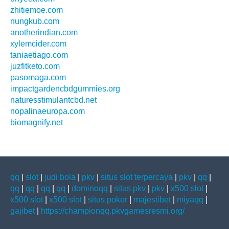
zhitiemoe.com
nungkub.com
anotherindian.com
xylemcider.com
taniaetiago.com
juzfitketo.com
pasomaga.com
impactgardencbdgummies.org
naturesstimulantcbd.net
nopalinaeuropa.com
biomagnify.net
qq
|
slot
|
judi bola
|
pkv
|
situs slot terpercaya
|
pkv
|
qq
|
qq
|
qq
|
qq
|
qq
|
dominoqq
|
situs pkv
|
pkv
|
x500 slot
|
x500 slot
|
x500 slot
|
situs poker
|
majestibet
|
miyaqq
|
gajibet
|
https://championqq.pkvgamesresmi.org/