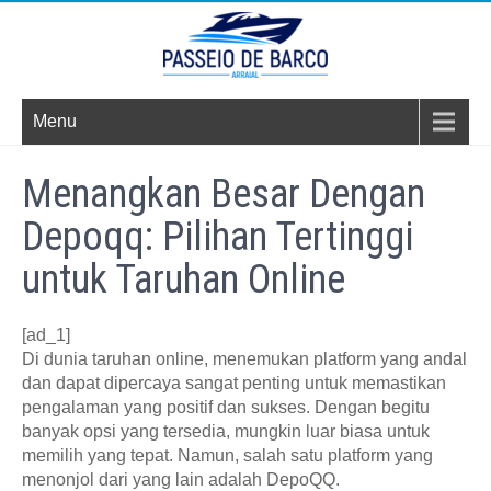
Skip
to
content
Slot Gacor
Mainkan slot gacor
dengan deposit pulsa,
Menu
dengan
pilihan tepat untuk
pemula. Nikmati
Deposit Pulsa:
Menangkan Besar Dengan
kemudahan transaksi
Pilihan Tepat
dan permainan yang
Depoqq: Pilihan Tertinggi
seru dengan peluang
untuk Pemula
menang besar.
untuk Taruhan Online
[ad_1]
Di dunia taruhan online, menemukan platform yang andal
dan dapat dipercaya sangat penting untuk memastikan
pengalaman yang positif dan sukses. Dengan begitu
banyak opsi yang tersedia, mungkin luar biasa untuk
memilih yang tepat. Namun, salah satu platform yang
menonjol dari yang lain adalah DepoQQ.