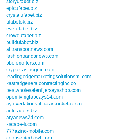
storyufabet.biz
epicufabet.biz
crystalufabet.biz
ufabetok.biz
everufabet.biz
crowdufabet.biz
buildufabet.biz
alltransportnews.com
fashiontrandsnews.com
bbcreporters.com
cryptocasinoguid.com
leadingedgemarketingsolutionsmi.com
kastratigeneralcontractinginc.co
bestwholesalenfljerseysshop.com
openlivinglabdays14.com
ayurvedakonsultti-kari-nokela.com
antitraders.biz
aryanews24.com
xscape-it.com
777azino-mobile.com
cobbseniorbowl.com