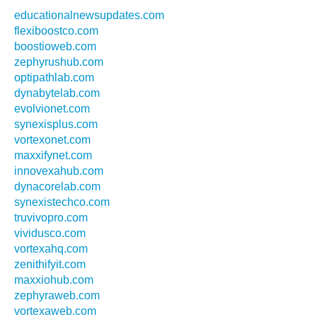
educationalnewsupdates.com
flexiboostco.com
boostioweb.com
zephyrushub.com
optipathlab.com
dynabytelab.com
evolvionet.com
synexisplus.com
vortexonet.com
maxxifynet.com
innovexahub.com
dynacorelab.com
synexistechco.com
truvivopro.com
vividusco.com
vortexahq.com
zenithifyit.com
maxxiohub.com
zephyraweb.com
vortexaweb.com