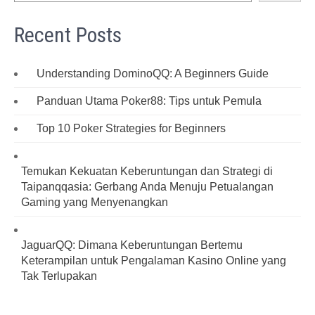
Recent Posts
Understanding DominoQQ: A Beginners Guide
Panduan Utama Poker88: Tips untuk Pemula
Top 10 Poker Strategies for Beginners
Temukan Kekuatan Keberuntungan dan Strategi di
Taipanqqasia: Gerbang Anda Menuju Petualangan
Gaming yang Menyenangkan
JaguarQQ: Dimana Keberuntungan Bertemu
Keterampilan untuk Pengalaman Kasino Online yang
Tak Terlupakan