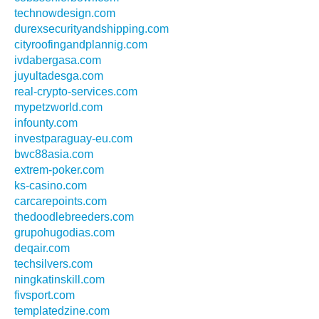
technowdesign.com
durexsecurityandshipping.com
cityroofingandplannig.com
ivdabergasa.com
juyultadesga.com
real-crypto-services.com
mypetzworld.com
infounty.com
investparaguay-eu.com
bwc88asia.com
extrem-poker.com
ks-casino.com
carcarepoints.com
thedoodlebreeders.com
grupohugodias.com
deqair.com
techsilvers.com
ningkatinskill.com
fivsport.com
templatedzine.com