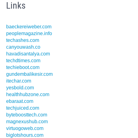
Links
baeckereiweber.com
peoplemagazine.info
techashes.com
canyouwash.co
havadisantalya.com
techdtimes.com
techieboot.com
gundembalikesir.com
itechar.com
yesbold.com
healthhubzone.com
ebaraat.com
techjuiced.com
byteboosttech.com
magnexushub.com
virtuogoweb.com
biglotshours.com