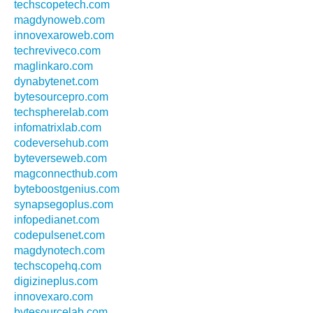
techscopetech.com
magdynoweb.com
innovexaroweb.com
techreviveco.com
maglinkaro.com
dynabytenet.com
bytesourcepro.com
techspherelab.com
infomatrixlab.com
codeversehub.com
byteverseweb.com
magconnecthub.com
byteboostgenius.com
synapsegoplus.com
infopedianet.com
codepulsenet.com
magdynotech.com
techscopehq.com
digizineplus.com
innovexaro.com
bytesourcelab.com