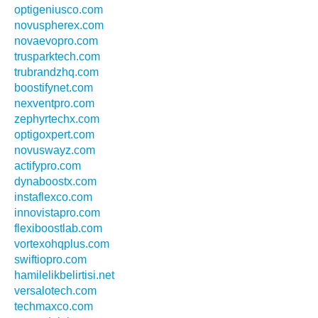
optigeniusco.com
novuspherex.com
novaevopro.com
trusparktech.com
trubrandzhq.com
boostifynet.com
nexventpro.com
zephyrtechx.com
optigoxpert.com
novuswayz.com
actifypro.com
dynaboostx.com
instaflexco.com
innovistapro.com
flexiboostlab.com
vortexohqplus.com
swiftiopro.com
hamilelikbelirtisi.net
versalotech.com
techmaxco.com