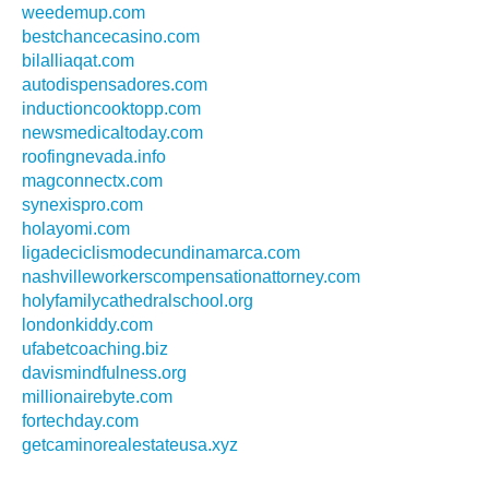
weedemup.com
bestchancecasino.com
bilalliaqat.com
autodispensadores.com
inductioncooktopp.com
newsmedicaltoday.com
roofingnevada.info
magconnectx.com
synexispro.com
holayomi.com
ligadeciclismodecundinamarca.com
nashvilleworkerscompensationattorney.com
holyfamilycathedralschool.org
londonkiddy.com
ufabetcoaching.biz
davismindfulness.org
millionairebyte.com
fortechday.com
getcaminorealestateusa.xyz