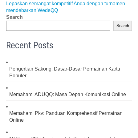
navigation
Lepaskan semangat kompetitif Anda dengan turnamen
mendebarkan WedeQQ
Search
Search
Recent Posts
Pengertian Sakong: Dasar-Dasar Permainan Kartu
Populer
Memahami ADUQQ: Masa Depan Komunikasi Online
Memahami Pkv: Panduan Komprehensif Permainan
Online