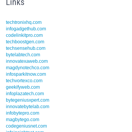
Links
techtronixhq.com
infogadgethub.com
codelinkitpro.com
techboostgen.com
techsensehub.com
bytelabtech.com
innovatexaweb.com
magdynotechco.com
infosparkitnow.com
techvortexco.com
geekifyweb.com
infoplazatech.com
bytegeniusxpert.com
innovatebytelab.com
infobytepro.com
magbytego.com
codegeniusnet.com