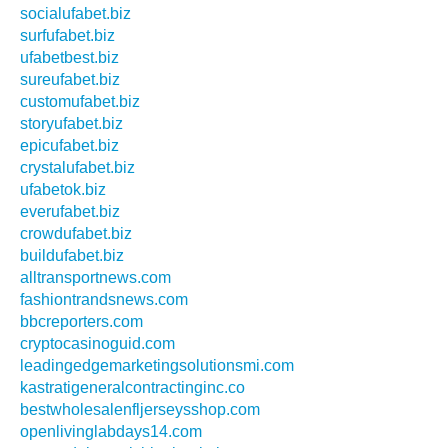
socialufabet.biz
surfufabet.biz
ufabetbest.biz
sureufabet.biz
customufabet.biz
storyufabet.biz
epicufabet.biz
crystalufabet.biz
ufabetok.biz
everufabet.biz
crowdufabet.biz
buildufabet.biz
alltransportnews.com
fashiontrandsnews.com
bbcreporters.com
cryptocasinoguid.com
leadingedgemarketingsolutionsmi.com
kastratigeneralcontractinginc.co
bestwholesalenfljerseysshop.com
openlivinglabdays14.com