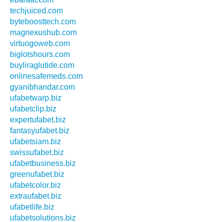
techjuiced.com
byteboosttech.com
magnexushub.com
virtuogoweb.com
biglotshours.com
buyliraglutide.com
onlinesafemeds.com
gyanibhandar.com
ufabetwarp.biz
ufabetclip.biz
expertufabet.biz
fantasyufabet.biz
ufabetsiam.biz
swissufabet.biz
ufabetbusiness.biz
greenufabet.biz
ufabetcolor.biz
extraufabet.biz
ufabetlife.biz
ufabetsolutions.biz