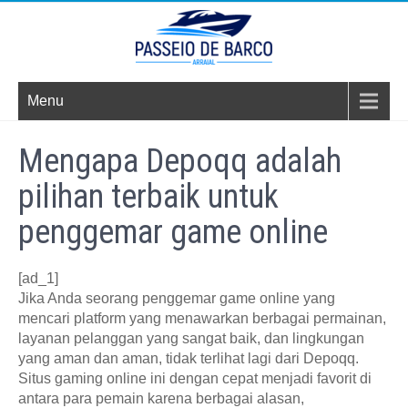
Skip
to
content
Slot Gacor
Mainkan slot gacor
dengan deposit pulsa,
Menu
dengan
pilihan tepat untuk
pemula. Nikmati
Deposit Pulsa:
Mengapa Depoqq adalah
kemudahan transaksi
Pilihan Tepat
dan permainan yang
pilihan terbaik untuk
seru dengan peluang
untuk Pemula
menang besar.
penggemar game online
[ad_1]
Jika Anda seorang penggemar game online yang
mencari platform yang menawarkan berbagai permainan,
layanan pelanggan yang sangat baik, dan lingkungan
yang aman dan aman, tidak terlihat lagi dari Depoqq.
Situs gaming online ini dengan cepat menjadi favorit di
antara para pemain karena berbagai alasan,