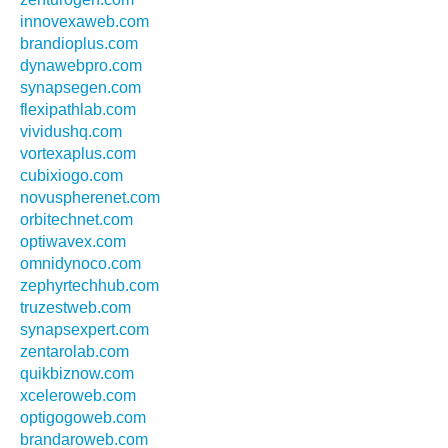
innovexaweb.com
brandioplus.com
dynawebpro.com
synapsegen.com
flexipathlab.com
vividushq.com
vortexaplus.com
cubixiogo.com
novuspherenet.com
orbitechnet.com
optiwavex.com
omnidynoco.com
zephyrtechhub.com
truzestweb.com
synapsexpert.com
zentarolab.com
quikbiznow.com
xceleroweb.com
optigogoweb.com
brandaroweb.com