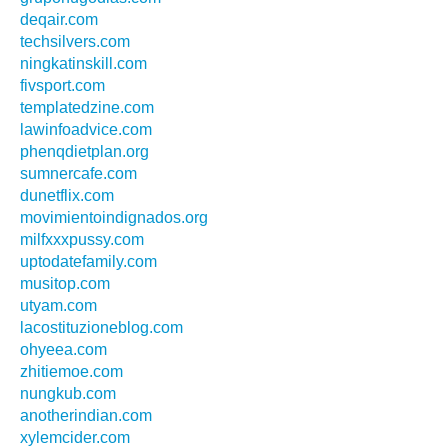
deqair.com
techsilvers.com
ningkatinskill.com
fivsport.com
templatedzine.com
lawinfoadvice.com
phenqdietplan.org
sumnercafe.com
dunetflix.com
movimientoindignados.org
milfxxxpussy.com
uptodatefamily.com
musitop.com
utyam.com
lacostituzioneblog.com
ohyeea.com
zhitiemoe.com
nungkub.com
anotherindian.com
xylemcider.com