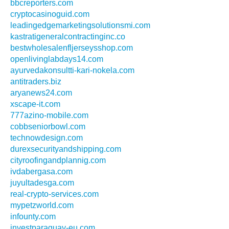
bbcreporters.com
cryptocasinoguid.com
leadingedgemarketingsolutionsmi.com
kastratigeneralcontractinginc.co
bestwholesalenfljerseysshop.com
openlivinglabdays14.com
ayurvedakonsultti-kari-nokela.com
antitraders.biz
aryanews24.com
xscape-it.com
777azino-mobile.com
cobbseniorbowl.com
technowdesign.com
durexsecurityandshipping.com
cityroofingandplannig.com
ivdabergasa.com
juyultadesga.com
real-crypto-services.com
mypetzworld.com
infounty.com
investparaguay-eu.com