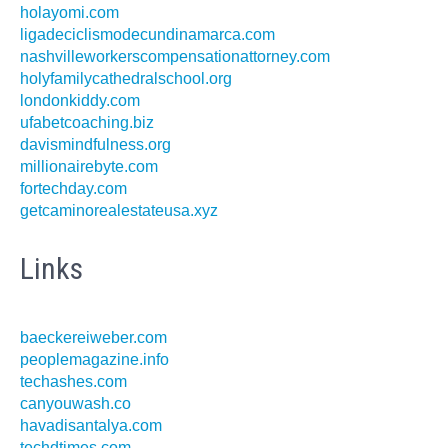
holayomi.com
ligadeciclismodecundinamarca.com
nashvilleworkerscompensationattorney.com
holyfamilycathedralschool.org
londonkiddy.com
ufabetcoaching.biz
davismindfulness.org
millionairebyte.com
fortechday.com
getcaminorealestateusa.xyz
Links
baeckereiweber.com
peoplemagazine.info
techashes.com
canyouwash.co
havadisantalya.com
techdtimes.com