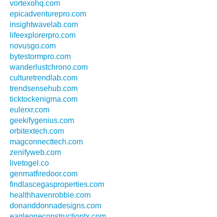
vortexohq.com
epicadventurepro.com
insightwavelab.com
lifeexplorerpro.com
novusgo.com
bytestormpro.com
wanderlustchrono.com
culturetrendlab.com
trendsensehub.com
ticktockenigma.com
eulerxr.com
geekifygenius.com
orbitextech.com
magconnecttech.com
zenifyweb.com
livetogel.co
genmatfiredoor.com
findlascegasproperties.com
healthhavenrobbie.com
donanddonnadesigns.com
eagleoneconstructiontx.com