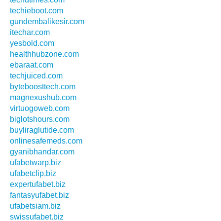
techieboot.com
gundembalikesir.com
itechar.com
yesbold.com
healthhubzone.com
ebaraat.com
techjuiced.com
byteboosttech.com
magnexushub.com
virtuogoweb.com
biglotshours.com
buyliraglutide.com
onlinesafemeds.com
gyanibhandar.com
ufabetwarp.biz
ufabetclip.biz
expertufabet.biz
fantasyufabet.biz
ufabetsiam.biz
swissufabet.biz