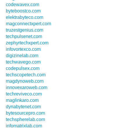
codewavex.com
byteboostco.com
elektrabyteco.com
magconnectxpert.com
truzestgenius.com
techpulsenet.com
zephyrtechxpert.com
infovortexco.com
digizinelab.com
techwavego.com
codepulsex.com
techscopetech.com
magdynoweb.com
innovexaroweb.com
techreviveco.com
maglinkaro.com
dynabytenet.com
bytesourcepro.com
techspherelab.com
infomatrixlab.com