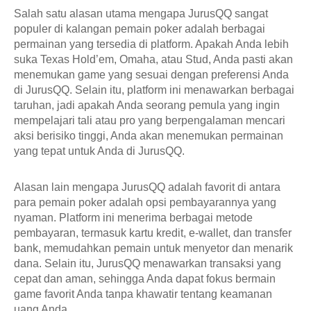
Salah satu alasan utama mengapa JurusQQ sangat
populer di kalangan pemain poker adalah berbagai
permainan yang tersedia di platform. Apakah Anda lebih
suka Texas Hold’em, Omaha, atau Stud, Anda pasti akan
menemukan game yang sesuai dengan preferensi Anda
di JurusQQ. Selain itu, platform ini menawarkan berbagai
taruhan, jadi apakah Anda seorang pemula yang ingin
mempelajari tali atau pro yang berpengalaman mencari
aksi berisiko tinggi, Anda akan menemukan permainan
yang tepat untuk Anda di JurusQQ.
Alasan lain mengapa JurusQQ adalah favorit di antara
para pemain poker adalah opsi pembayarannya yang
nyaman. Platform ini menerima berbagai metode
pembayaran, termasuk kartu kredit, e-wallet, dan transfer
bank, memudahkan pemain untuk menyetor dan menarik
dana. Selain itu, JurusQQ menawarkan transaksi yang
cepat dan aman, sehingga Anda dapat fokus bermain
game favorit Anda tanpa khawatir tentang keamanan
uang Anda.