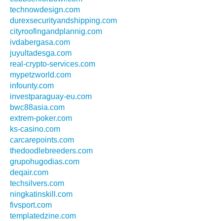
technowdesign.com
durexsecurityandshipping.com
cityroofingandplannig.com
ivdabergasa.com
juyultadesga.com
real-crypto-services.com
mypetzworld.com
infounty.com
investparaguay-eu.com
bwc88asia.com
extrem-poker.com
ks-casino.com
carcarepoints.com
thedoodlebreeders.com
grupohugodias.com
deqair.com
techsilvers.com
ningkatinskill.com
fivsport.com
templatedzine.com