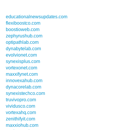
educationalnewsupdates.com
flexiboostco.com
boostioweb.com
zephyrushub.com
optipathlab.com
dynabytelab.com
evolvionet.com
synexisplus.com
vortexonet.com
maxxifynet.com
innovexahub.com
dynacorelab.com
synexistechco.com
truvivopro.com
vividusco.com
vortexahq.com
zenithifyit.com
maxxiohub.com