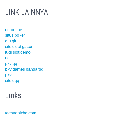
LINK LAINNYA
qq online
situs poker
qiu qiu
situs slot gacor
judi slot demo
qq
pkv qq
pkv games bandarqq
pkv
situs qq
Links
techtronixhq.com