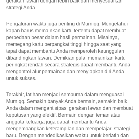
gerakan lawan dengan lebih baik dan menyesuaikan
strategi Anda.
Pengaturan waktu juga penting di Murniqq. Mengetahui
kapan harus memainkan kartu tertentu dapat membuat
perbedaan besar dalam hasil permainan. Misalnya,
memegang kartu berpangkat tinggi hingga saat yang
tepat dapat membantu Anda memperoleh keunggulan
dibandingkan lawan. Demikian pula, memainkan kartu
peringkat rendah secara strategis dapat membantu Anda
mengontrol alur permainan dan menyiapkan diri Anda
untuk sukses.
Terakhir, latihan menjadi sempurna dalam menguasai
Murniqq. Semakin banyak Anda bermain, semakin baik
Anda dalam mengantisipasi gerakan lawan dan membuat
keputusan yang efektif. Bermain dengan teman atau
anggota keluarga juga dapat membantu Anda
mengembangkan keterampilan dan mempelajari strategi
baru. Dengan mendedikasikan waktu untuk berlatih dan