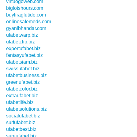
virtuogoweb.com
biglotshours.com
buyliraglutide.com
onlinesafemeds.com
gyanibhandar.com
ufabetwarp.biz
ufabetclip.biz
expertufabet.biz
fantasyufabet.biz
ufabetsiam.biz
swissufabet.biz
ufabetbusiness.biz
greenufabet.biz
ufabetcolor.biz
extraufabet.biz
ufabetlife.biz
ufabetsolutions.biz
socialufabet.biz
surfufabet.biz
ufabetbest.biz
sureufabet.biz