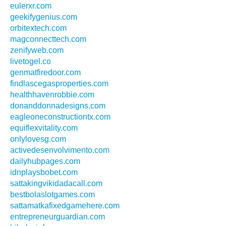
eulerxr.com
geekifygenius.com
orbitextech.com
magconnecttech.com
zenifyweb.com
livetogel.co
genmatfiredoor.com
findlascegasproperties.com
healthhavenrobbie.com
donanddonnadesigns.com
eagleoneconstructiontx.com
equiflexvitality.com
onlylovesg.com
activedesenvolvimento.com
dailyhubpages.com
idnplaysbobet.com
sattakingvikidadacall.com
bestbolaslotgames.com
sattamatkafixedgamehere.com
entrepreneurguardian.com