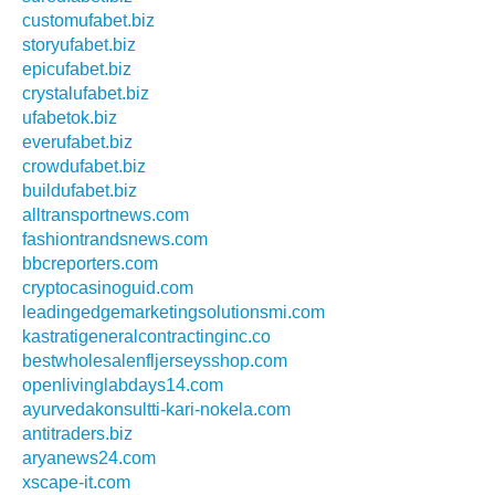
customufabet.biz
storyufabet.biz
epicufabet.biz
crystalufabet.biz
ufabetok.biz
everufabet.biz
crowdufabet.biz
buildufabet.biz
alltransportnews.com
fashiontrandsnews.com
bbcreporters.com
cryptocasinoguid.com
leadingedgemarketingsolutionsmi.com
kastratigeneralcontractinginc.co
bestwholesalenfljerseysshop.com
openlivinglabdays14.com
ayurvedakonsultti-kari-nokela.com
antitraders.biz
aryanews24.com
xscape-it.com