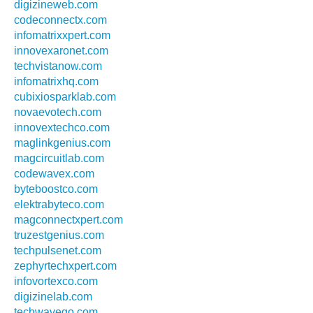
digizineweb.com
codeconnectx.com
infomatrixxpert.com
innovexaronet.com
techvistanow.com
infomatrixhq.com
cubixiosparklab.com
novaevotech.com
innovextechco.com
maglinkgenius.com
magcircuitlab.com
codewavex.com
byteboostco.com
elektrabyteco.com
magconnectxpert.com
truzestgenius.com
techpulsenet.com
zephyrtechxpert.com
infovortexco.com
digizinelab.com
techwavego.com