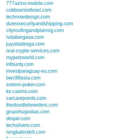
777azino-mobile.com
cobbseniorbowl.com
technowdesign.com
durexsecurityandshipping.com
cityroofingandplannig.com
ivdabergasa.com
juyultadesga.com
real-crypto-services.com
mypetzworld.com
infounty.com
investparaguay-eu.com
bwc88asia.com
extrem-poker.com
ks-casino.com
carcarepoints.com
thedoodlebreeders.com
grupohugodias.com
deqair.com
techsilvers.com
ningkatinskill.com