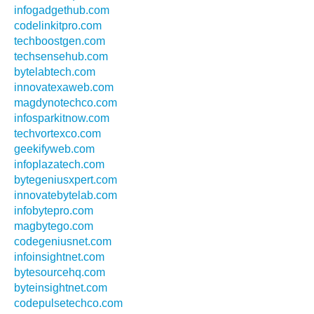
infogadgethub.com
codelinkitpro.com
techboostgen.com
techsensehub.com
bytelabtech.com
innovatexaweb.com
magdynotechco.com
infosparkitnow.com
techvortexco.com
geekifyweb.com
infoplazatech.com
bytegeniusxpert.com
innovatebytelab.com
infobytepro.com
magbytego.com
codegeniusnet.com
infoinsightnet.com
bytesourcehq.com
byteinsightnet.com
codepulsetechco.com