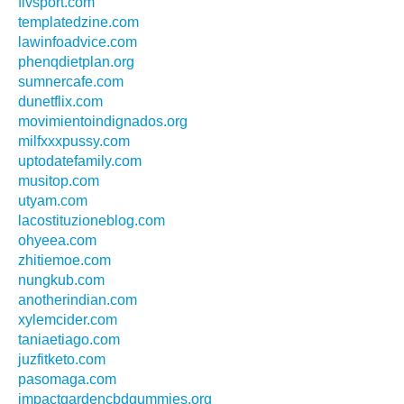
fivsport.com
templatedzine.com
lawinfoadvice.com
phenqdietplan.org
sumnercafe.com
dunetflix.com
movimientoindignados.org
milfxxxpussy.com
uptodatefamily.com
musitop.com
utyam.com
lacostituzioneblog.com
ohyeea.com
zhitiemoe.com
nungkub.com
anotherindian.com
xylemcider.com
taniaetiago.com
juzfitketo.com
pasomaga.com
impactgardencbdgummies.org