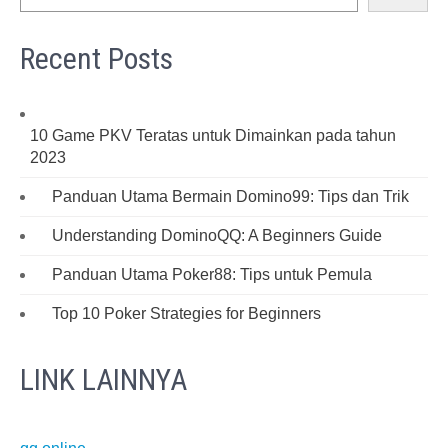
Recent Posts
10 Game PKV Teratas untuk Dimainkan pada tahun
2023
Panduan Utama Bermain Domino99: Tips dan Trik
Understanding DominoQQ: A Beginners Guide
Panduan Utama Poker88: Tips untuk Pemula
Top 10 Poker Strategies for Beginners
LINK LAINNYA