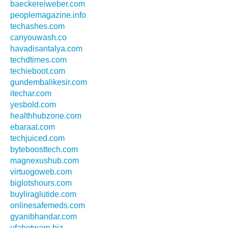
baeckereiweber.com
peoplemagazine.info
techashes.com
canyouwash.co
havadisantalya.com
techdtimes.com
techieboot.com
gundembalikesir.com
itechar.com
yesbold.com
healthhubzone.com
ebaraat.com
techjuiced.com
byteboosttech.com
magnexushub.com
virtuogoweb.com
biglotshours.com
buyliraglutide.com
onlinesafemeds.com
gyanibhandar.com
ufabetwarp.biz