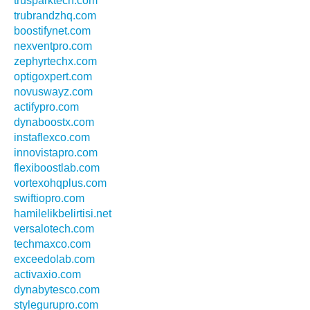
trusparktech.com
trubrandzhq.com
boostifynet.com
nexventpro.com
zephyrtechx.com
optigoxpert.com
novuswayz.com
actifypro.com
dynaboostx.com
instaflexco.com
innovistapro.com
flexiboostlab.com
vortexohqplus.com
swiftiopro.com
hamilelikbelirtisi.net
versalotech.com
techmaxco.com
exceedolab.com
activaxio.com
dynabytesco.com
stylegurupro.com