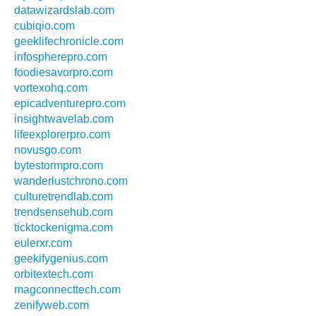
datawizardslab.com
cubiqio.com
geeklifechronicle.com
infospherepro.com
foodiesavorpro.com
vortexohq.com
epicadventurepro.com
insightwavelab.com
lifeexplorerpro.com
novusgo.com
bytestormpro.com
wanderlustchrono.com
culturetrendlab.com
trendsensehub.com
ticktockenigma.com
eulerxr.com
geekifygenius.com
orbitextech.com
magconnecttech.com
zenifyweb.com