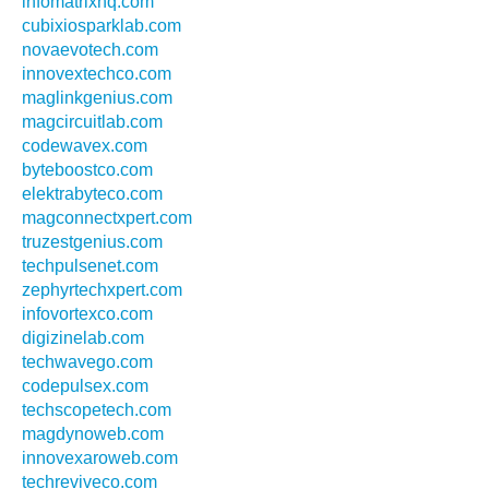
infomatrixhq.com
cubixiosparklab.com
novaevotech.com
innovextechco.com
maglinkgenius.com
magcircuitlab.com
codewavex.com
byteboostco.com
elektrabyteco.com
magconnectxpert.com
truzestgenius.com
techpulsenet.com
zephyrtechxpert.com
infovortexco.com
digizinelab.com
techwavego.com
codepulsex.com
techscopetech.com
magdynoweb.com
innovexaroweb.com
techreviveco.com