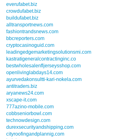
everufabet.biz
crowdufabet.biz
buildufabet.biz
alltransportnews.com
fashiontrandsnews.com
bbcreporters.com
cryptocasinoguid.com
leadingedgemarketingsolutionsmi.com
kastratigeneralcontractinginc.co
bestwholesalenfljerseysshop.com
openlivinglabdays14.com
ayurvedakonsultti-kari-nokela.com
antitraders.biz
aryanews24.com
xscape-it.com
777azino-mobile.com
cobbseniorbowl.com
technowdesign.com
durexsecurityandshipping.com
cityroofingandplannig.com