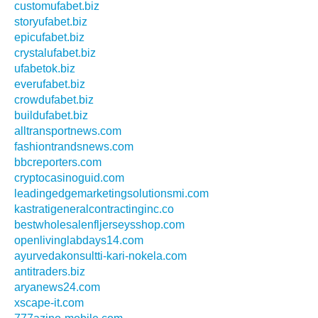
customufabet.biz
storyufabet.biz
epicufabet.biz
crystalufabet.biz
ufabetok.biz
everufabet.biz
crowdufabet.biz
buildufabet.biz
alltransportnews.com
fashiontrandsnews.com
bbcreporters.com
cryptocasinoguid.com
leadingedgemarketingsolutionsmi.com
kastratigeneralcontractinginc.co
bestwholesalenfljerseysshop.com
openlivinglabdays14.com
ayurvedakonsultti-kari-nokela.com
antitraders.biz
aryanews24.com
xscape-it.com