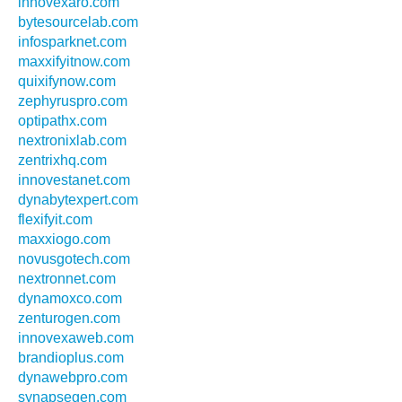
innovexaro.com
bytesourcelab.com
infosparknet.com
maxxifyitnow.com
quixifynow.com
zephyruspro.com
optipathx.com
nextronixlab.com
zentrixhq.com
innovestanet.com
dynabytexpert.com
flexifyit.com
maxxiogo.com
novusgotech.com
nextronnet.com
dynamoxco.com
zenturogen.com
innovexaweb.com
brandioplus.com
dynawebpro.com
synapsegen.com