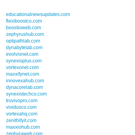
educationalnewsupdates.com
flexiboostco.com
boostioweb.com
zephyrushub.com
optipathlab.com
dynabytelab.com
evolvionet.com
synexisplus.com
vortexonet.com
maxxifynet.com
innovexahub.com
dynacorelab.com
synexistechco.com
truvivopro.com
vividusco.com
vortexahq.com
zenithifyit.com
maxxiohub.com
zephyraweb.com