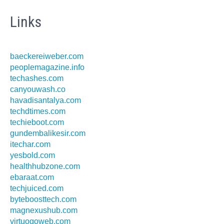
Links
baeckereiweber.com
peoplemagazine.info
techashes.com
canyouwash.co
havadisantalya.com
techdtimes.com
techieboot.com
gundembalikesir.com
itechar.com
yesbold.com
healthhubzone.com
ebaraat.com
techjuiced.com
byteboosttech.com
magnexushub.com
virtuogoweb.com