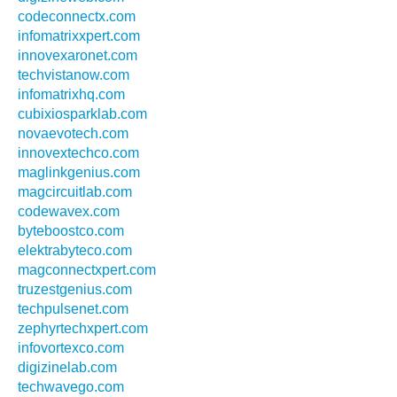
codeconnectx.com
infomatrixxpert.com
innovexaronet.com
techvistanow.com
infomatrixhq.com
cubixiosparklab.com
novaevotech.com
innovextechco.com
maglinkgenius.com
magcircuitlab.com
codewavex.com
byteboostco.com
elektrabyteco.com
magconnectxpert.com
truzestgenius.com
techpulsenet.com
zephyrtechxpert.com
infovortexco.com
digizinelab.com
techwavego.com