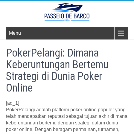
Skip
to
content
Slot Gacor
Mainkan slot gacor
dengan deposit pulsa,
Menu
dengan
pilihan tepat untuk
pemula. Nikmati
Deposit Pulsa:
PokerPelangi: Dimana
kemudahan transaksi
Pilihan Tepat
dan permainan yang
Keberuntungan Bertemu
seru dengan peluang
untuk Pemula
menang besar.
Strategi di Dunia Poker
Online
[ad_1]
PokerPelangi adalah platform poker online populer yang
telah mendapatkan reputasi sebagai tujuan akhir di mana
keberuntungan bertemu dengan strategi dalam dunia
poker online. Dengan beragam permainan, turnamen,