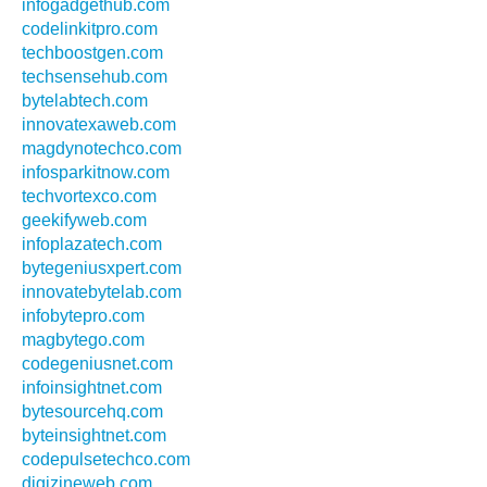
infogadgethub.com
codelinkitpro.com
techboostgen.com
techsensehub.com
bytelabtech.com
innovatexaweb.com
magdynotechco.com
infosparkitnow.com
techvortexco.com
geekifyweb.com
infoplazatech.com
bytegeniusxpert.com
innovatebytelab.com
infobytepro.com
magbytego.com
codegeniusnet.com
infoinsightnet.com
bytesourcehq.com
byteinsightnet.com
codepulsetechco.com
digizineweb.com