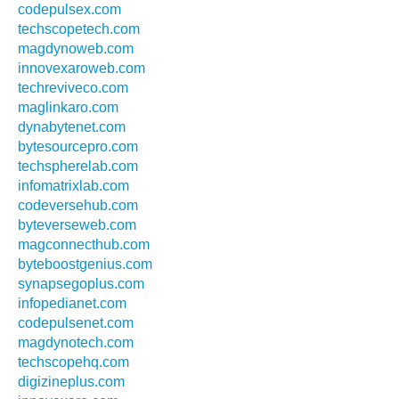
codepulsex.com
techscopetech.com
magdynoweb.com
innovexaroweb.com
techreviveco.com
maglinkaro.com
dynabytenet.com
bytesourcepro.com
techspherelab.com
infomatrixlab.com
codeversehub.com
byteverseweb.com
magconnecthub.com
byteboostgenius.com
synapsegoplus.com
infopedianet.com
codepulsenet.com
magdynotech.com
techscopehq.com
digizineplus.com