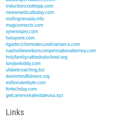
inductioncooktopp.com
newsmedicaltoday.com
roofingnevada.info
magconnectx.com
synexispro.com
holayomi.com
ligadeciclismodecundinamarca.com
nashvilleworkerscompensationattorney.com
holyfamilycathedralschool.org
londonkiddy.com
ufabetcoaching.biz
davismindfulness.org
millionairebyte.com
fortechday.com
getcaminorealestateusa.xyz
Links