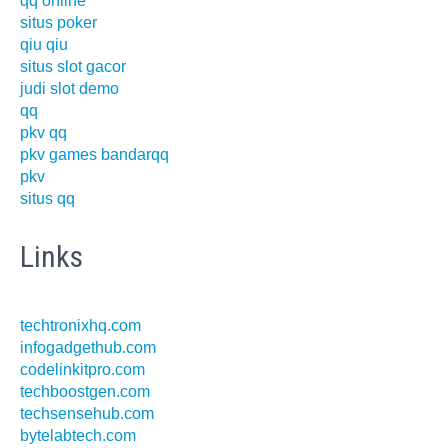
qq online
situs poker
qiu qiu
situs slot gacor
judi slot demo
qq
pkv qq
pkv games bandarqq
pkv
situs qq
Links
techtronixhq.com
infogadgethub.com
codelinkitpro.com
techboostgen.com
techsensehub.com
bytelabtech.com