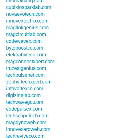
infomatrixhq.com
cubixiosparklab.com
novaevotech.com
innovextechco.com
maglinkgenius.com
magcircuitlab.com
codewavex.com
byteboostco.com
elektrabyteco.com
magconnectxpert.com
truzestgenius.com
techpulsenet.com
zephyrtechxpert.com
infovortexco.com
digizinelab.com
techwavego.com
codepulsex.com
techscopetech.com
magdynoweb.com
innovexaroweb.com
techreviveco.com