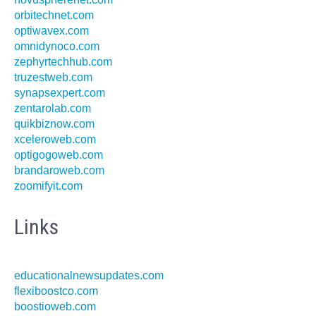
orbitechnet.com
optiwavex.com
omnidynoco.com
zephyrtechhub.com
truzestweb.com
synapsexpert.com
zentarolab.com
quikbiznow.com
xceleroweb.com
optigogoweb.com
brandaroweb.com
zoomifyit.com
Links
educationalnewsupdates.com
flexiboostco.com
boostioweb.com