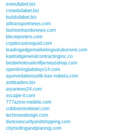
everufabet.biz
crowdufabet.biz
buildufabet.biz
alltransportnews.com
fashiontrandsnews.com
bbcreporters.com
cryptocasinoguid.com
leadingedgemarketingsolutionsmi.com
kastratigeneralcontractinginc.co
bestwholesalenfljerseysshop.com
openlivinglabdays14.com
ayurvedakonsultti-kari-nokela.com
antitraders.biz
aryanews24.com
xscape-it.com
777azino-mobile.com
cobbseniorbowl.com
technowdesign.com
durexsecurityandshipping.com
cityroofingandplannig.com