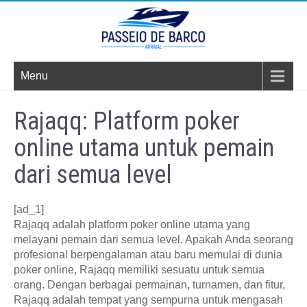
Skip
to
content
Slot Gacor
Mainkan slot gacor
dengan deposit pulsa,
Menu
dengan
pilihan tepat untuk
pemula. Nikmati
Deposit Pulsa:
Rajaqq: Platform poker
kemudahan transaksi
Pilihan Tepat
dan permainan yang
online utama untuk pemain
seru dengan peluang
untuk Pemula
menang besar.
dari semua level
[ad_1]
Rajaqq adalah platform poker online utama yang
melayani pemain dari semua level. Apakah Anda seorang
profesional berpengalaman atau baru memulai di dunia
poker online, Rajaqq memiliki sesuatu untuk semua
orang. Dengan berbagai permainan, turnamen, dan fitur,
Rajaqq adalah tempat yang sempurna untuk mengasah