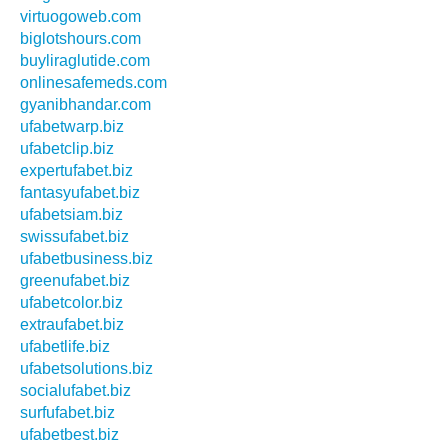
virtuogoweb.com
biglotshours.com
buyliraglutide.com
onlinesafemeds.com
gyanibhandar.com
ufabetwarp.biz
ufabetclip.biz
expertufabet.biz
fantasyufabet.biz
ufabetsiam.biz
swissufabet.biz
ufabetbusiness.biz
greenufabet.biz
ufabetcolor.biz
extraufabet.biz
ufabetlife.biz
ufabetsolutions.biz
socialufabet.biz
surfufabet.biz
ufabetbest.biz