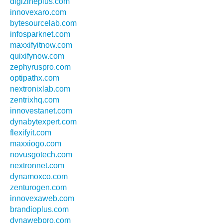
digizineplus.com
innovexaro.com
bytesourcelab.com
infosparknet.com
maxxifyitnow.com
quixifynow.com
zephyruspro.com
optipathx.com
nextronixlab.com
zentrixhq.com
innovestanet.com
dynabytexpert.com
flexifyit.com
maxxiogo.com
novusgotech.com
nextronnet.com
dynamoxco.com
zenturogen.com
innovexaweb.com
brandioplus.com
dynawebpro.com