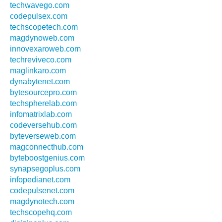
techwavego.com
codepulsex.com
techscopetech.com
magdynoweb.com
innovexaroweb.com
techreviveco.com
maglinkaro.com
dynabytenet.com
bytesourcepro.com
techspherelab.com
infomatrixlab.com
codeversehub.com
byteverseweb.com
magconnecthub.com
byteboostgenius.com
synapsegoplus.com
infopedianet.com
codepulsenet.com
magdynotech.com
techscopehq.com