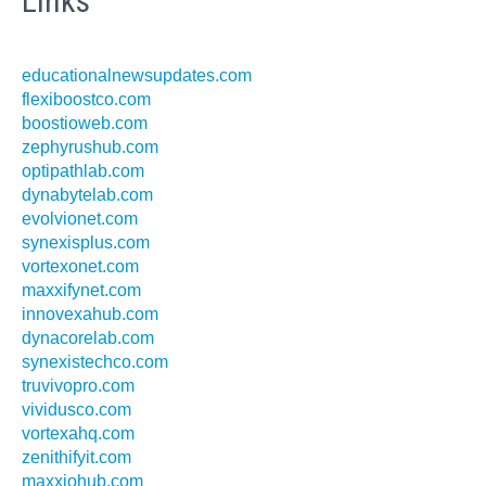
Links
educationalnewsupdates.com
flexiboostco.com
boostioweb.com
zephyrushub.com
optipathlab.com
dynabytelab.com
evolvionet.com
synexisplus.com
vortexonet.com
maxxifynet.com
innovexahub.com
dynacorelab.com
synexistechco.com
truvivopro.com
vividusco.com
vortexahq.com
zenithifyit.com
maxxiohub.com