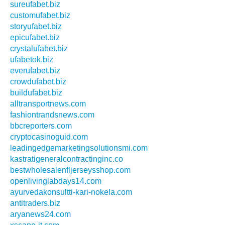
sureufabet.biz
customufabet.biz
storyufabet.biz
epicufabet.biz
crystalufabet.biz
ufabetok.biz
everufabet.biz
crowdufabet.biz
buildufabet.biz
alltransportnews.com
fashiontrandsnews.com
bbcreporters.com
cryptocasinoguid.com
leadingedgemarketingsolutionsmi.com
kastratigeneralcontractinginc.co
bestwholesalenfljerseysshop.com
openlivinglabdays14.com
ayurvedakonsultti-kari-nokela.com
antitraders.biz
aryanews24.com