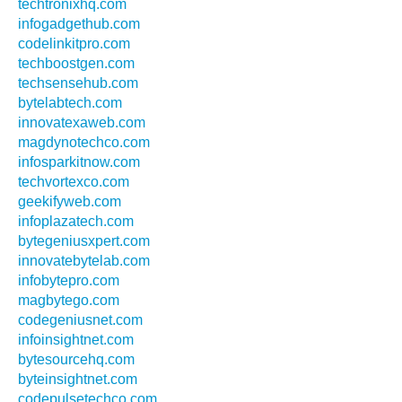
techtronixhq.com
infogadgethub.com
codelinkitpro.com
techboostgen.com
techsensehub.com
bytelabtech.com
innovatexaweb.com
magdynotechco.com
infosparkitnow.com
techvortexco.com
geekifyweb.com
infoplazatech.com
bytegeniusxpert.com
innovatebytelab.com
infobytepro.com
magbytego.com
codegeniusnet.com
infoinsightnet.com
bytesourcehq.com
byteinsightnet.com
codepulsetechco.com