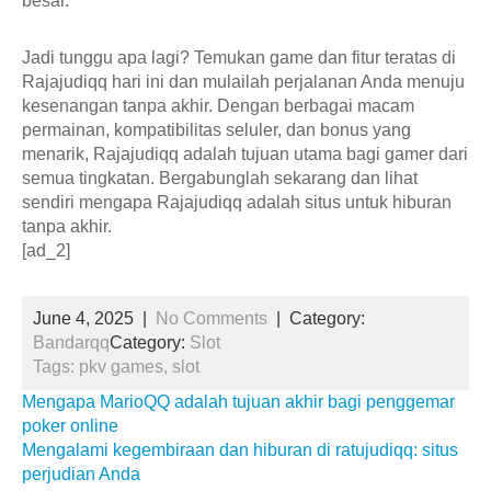
besar.
Jadi tunggu apa lagi? Temukan game dan fitur teratas di
Rajajudiqq hari ini dan mulailah perjalanan Anda menuju
kesenangan tanpa akhir. Dengan berbagai macam
permainan, kompatibilitas seluler, dan bonus yang
menarik, Rajajudiqq adalah tujuan utama bagi gamer dari
semua tingkatan. Bergabunglah sekarang dan lihat
sendiri mengapa Rajajudiqq adalah situs untuk hiburan
tanpa akhir.
[ad_2]
June 4, 2025
|
No Comments
| Category:
Bandarqq
Category:
Slot
Tags:
pkv games
,
slot
Post
Mengapa MarioQQ adalah tujuan akhir bagi penggemar
poker online
navigation
Mengalami kegembiraan dan hiburan di ratujudiqq: situs
perjudian Anda