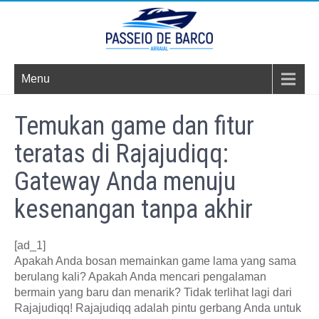
Skip
to
content
Slot Gacor
Mainkan slot gacor
dengan deposit pulsa,
Menu
dengan
pilihan tepat untuk
pemula. Nikmati
Deposit Pulsa:
Temukan game dan fitur
kemudahan transaksi
Pilihan Tepat
dan permainan yang
teratas di Rajajudiqq:
seru dengan peluang
untuk Pemula
menang besar.
Gateway Anda menuju
kesenangan tanpa akhir
[ad_1]
Apakah Anda bosan memainkan game lama yang sama
berulang kali? Apakah Anda mencari pengalaman
bermain yang baru dan menarik? Tidak terlihat lagi dari
Rajajudiqq! Rajajudiqq adalah pintu gerbang Anda untuk