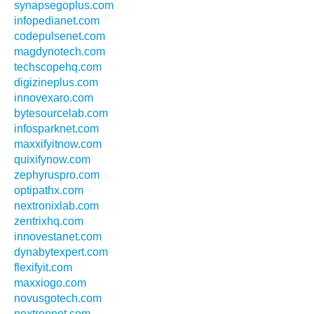
synapsegoplus.com
infopedianet.com
codepulsenet.com
magdynotech.com
techscopehq.com
digizineplus.com
innovexaro.com
bytesourcelab.com
infosparknet.com
maxxifyitnow.com
quixifynow.com
zephyruspro.com
optipathx.com
nextronixlab.com
zentrixhq.com
innovestanet.com
dynabytexpert.com
flexifyit.com
maxxiogo.com
novusgotech.com
nextronnet.com