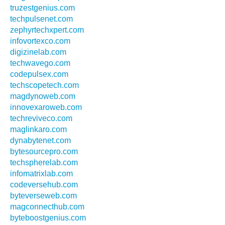
truzestgenius.com
techpulsenet.com
zephyrtechxpert.com
infovortexco.com
digizinelab.com
techwavego.com
codepulsex.com
techscopetech.com
magdynoweb.com
innovexaroweb.com
techreviveco.com
maglinkaro.com
dynabytenet.com
bytesourcepro.com
techspherelab.com
infomatrixlab.com
codeversehub.com
byteverseweb.com
magconnecthub.com
byteboostgenius.com