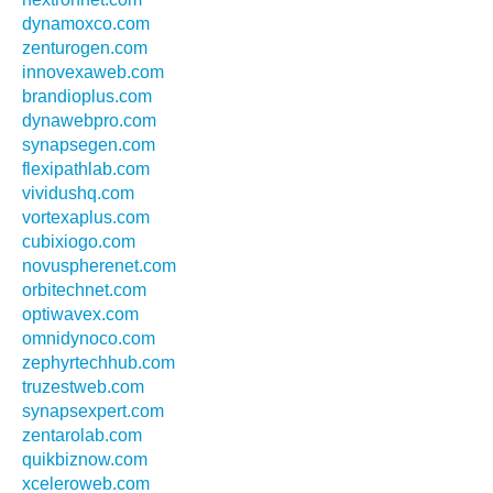
dynamoxco.com
zenturogen.com
innovexaweb.com
brandioplus.com
dynawebpro.com
synapsegen.com
flexipathlab.com
vividushq.com
vortexaplus.com
cubixiogo.com
novuspherenet.com
orbitechnet.com
optiwavex.com
omnidynoco.com
zephyrtechhub.com
truzestweb.com
synapsexpert.com
zentarolab.com
quikbiznow.com
xceleroweb.com