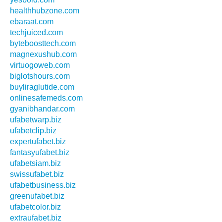
healthhubzone.com
ebaraat.com
techjuiced.com
byteboosttech.com
magnexushub.com
virtuogoweb.com
biglotshours.com
buyliraglutide.com
onlinesafemeds.com
gyanibhandar.com
ufabetwarp.biz
ufabetclip.biz
expertufabet.biz
fantasyufabet.biz
ufabetsiam.biz
swissufabet.biz
ufabetbusiness.biz
greenufabet.biz
ufabetcolor.biz
extraufabet.biz