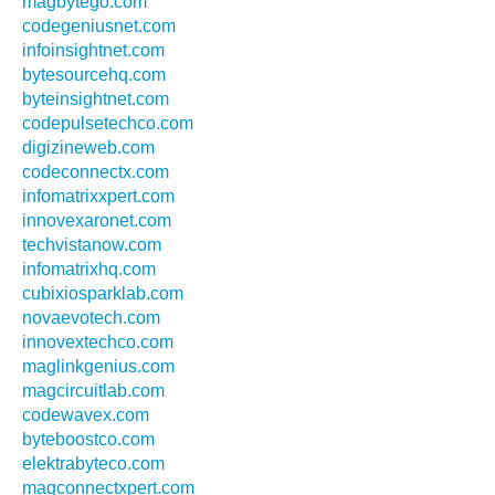
magbytego.com
codegeniusnet.com
infoinsightnet.com
bytesourcehq.com
byteinsightnet.com
codepulsetechco.com
digizineweb.com
codeconnectx.com
infomatrixxpert.com
innovexaronet.com
techvistanow.com
infomatrixhq.com
cubixiosparklab.com
novaevotech.com
innovextechco.com
maglinkgenius.com
magcircuitlab.com
codewavex.com
byteboostco.com
elektrabyteco.com
magconnectxpert.com