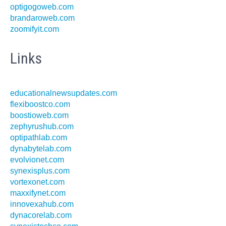
optigogoweb.com
brandaroweb.com
zoomifyit.com
Links
educationalnewsupdates.com
flexiboostco.com
boostioweb.com
zephyrushub.com
optipathlab.com
dynabytelab.com
evolvionet.com
synexisplus.com
vortexonet.com
maxxifynet.com
innovexahub.com
dynacorelab.com