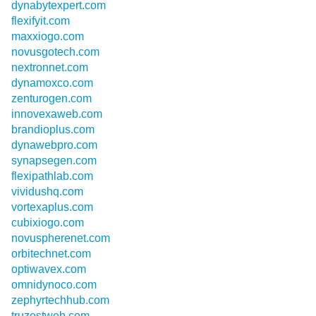
dynabytexpert.com
flexifyit.com
maxxiogo.com
novusgotech.com
nextronnet.com
dynamoxco.com
zenturogen.com
innovexaweb.com
brandioplus.com
dynawebpro.com
synapsegen.com
flexipathlab.com
vividushq.com
vortexaplus.com
cubixiogo.com
novuspherenet.com
orbitechnet.com
optiwavex.com
omnidynoco.com
zephyrtechhub.com
truzestweb.com