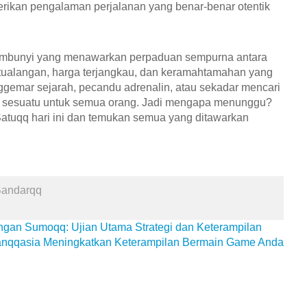
ikan pengalaman perjalanan yang benar-benar otentik
sembunyi yang menawarkan perpaduan sempurna antara
etualangan, harga terjangkau, dan keramahtamahan yang
ggemar sejarah, pecandu adrenalin, atau sekadar mencari
ki sesuatu untuk semua orang. Jadi mengapa menunggu?
atuqq hari ini dan temukan semua yang ditawarkan
andarqq
ngan Sumoqq: Ujian Utama Strategi dan Keterampilan
panqqasia Meningkatkan Keterampilan Bermain Game Anda