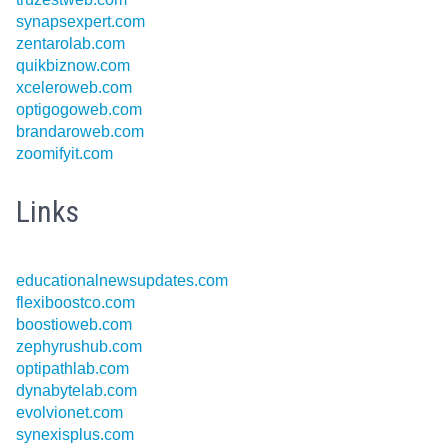
synapsexpert.com
zentarolab.com
quikbiznow.com
xceleroweb.com
optigogoweb.com
brandaroweb.com
zoomifyit.com
Links
educationalnewsupdates.com
flexiboostco.com
boostioweb.com
zephyrushub.com
optipathlab.com
dynabytelab.com
evolvionet.com
synexisplus.com