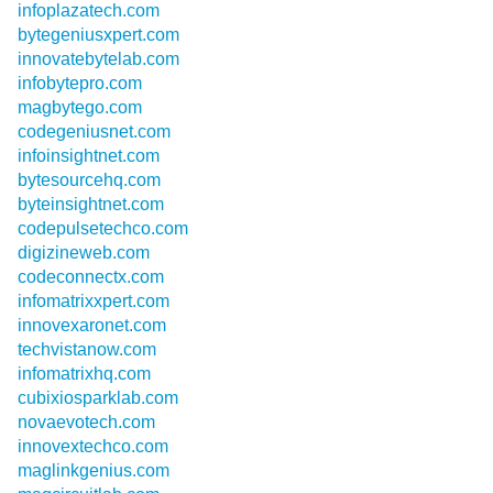
infoplazatech.com
bytegeniusxpert.com
innovatebytelab.com
infobytepro.com
magbytego.com
codegeniusnet.com
infoinsightnet.com
bytesourcehq.com
byteinsightnet.com
codepulsetechco.com
digizineweb.com
codeconnectx.com
infomatrixxpert.com
innovexaronet.com
techvistanow.com
infomatrixhq.com
cubixiosparklab.com
novaevotech.com
innovextechco.com
maglinkgenius.com