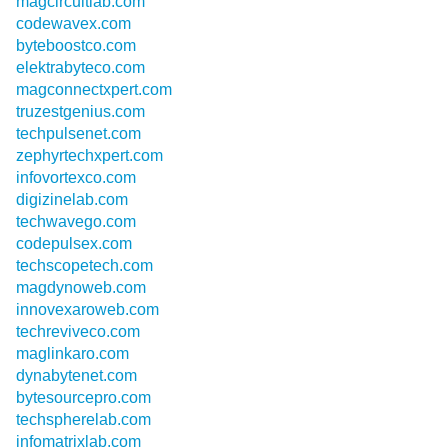
magcircuitlab.com
codewavex.com
byteboostco.com
elektrabyteco.com
magconnectxpert.com
truzestgenius.com
techpulsenet.com
zephyrtechxpert.com
infovortexco.com
digizinelab.com
techwavego.com
codepulsex.com
techscopetech.com
magdynoweb.com
innovexaroweb.com
techreviveco.com
maglinkaro.com
dynabytenet.com
bytesourcepro.com
techspherelab.com
infomatrixlab.com