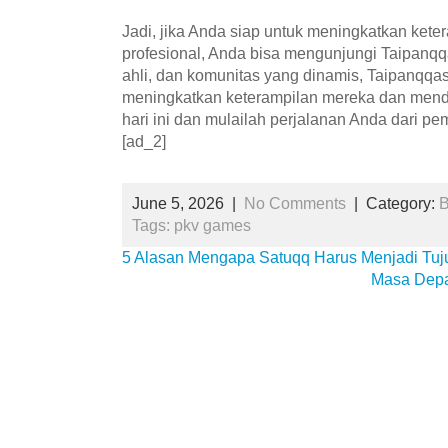
Jadi, jika Anda siap untuk meningkatkan ket
profesional, Anda bisa mengunjungi Taipanq
ahli, dan komunitas yang dinamis, Taipanqqas
meningkatkan keterampilan mereka dan mend
hari ini dan mulailah perjalanan Anda dari pe
[ad_2]
June 5, 2026
|
No Comments
| Category:
B
Tags:
pkv games
Post
5 Alasan Mengapa Satuqq Harus Menjadi Tuj
Masa Dep
navigation