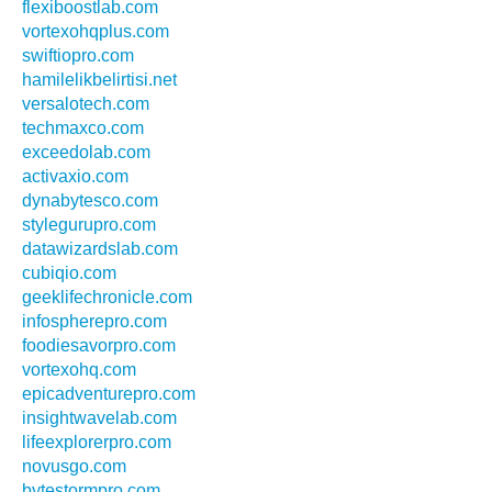
flexiboostlab.com
vortexohqplus.com
swiftiopro.com
hamilelikbelirtisi.net
versalotech.com
techmaxco.com
exceedolab.com
activaxio.com
dynabytesco.com
stylegurupro.com
datawizardslab.com
cubiqio.com
geeklifechronicle.com
infospherepro.com
foodiesavorpro.com
vortexohq.com
epicadventurepro.com
insightwavelab.com
lifeexplorerpro.com
novusgo.com
bytestormpro.com