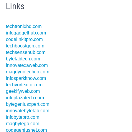
Links
techtronixhq.com
infogadgethub.com
codelinkitpro.com
techboostgen.com
techsensehub.com
bytelabtech.com
innovatexaweb.com
magdynotechco.com
infosparkitnow.com
techvortexco.com
geekifyweb.com
infoplazatech.com
bytegeniusxpert.com
innovatebytelab.com
infobytepro.com
magbytego.com
codegeniusnet.com