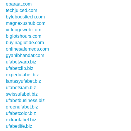
ebaraat.com
techjuiced.com
byteboosttech.com
magnexushub.com
virtuogoweb.com
biglotshours.com
buyliraglutide.com
onlinesafemeds.com
gyanibhandar.com
ufabetwarp.biz
ufabetclip.biz
expertufabet.biz
fantasyufabet.biz
ufabetsiam.biz
swissufabet.biz
ufabetbusiness.biz
greenufabet.biz
ufabetcolor.biz
extraufabet.biz
ufabetlife.biz