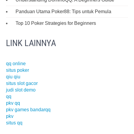
Panduan Utama Poker88: Tips untuk Pemula
Top 10 Poker Strategies for Beginners
LINK LAINNYA
qq online
situs poker
qiu qiu
situs slot gacor
judi slot demo
qq
pkv qq
pkv games bandarqq
pkv
situs qq