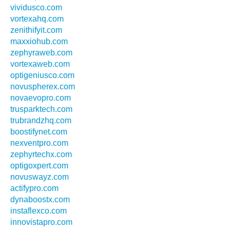
vividusco.com
vortexahq.com
zenithifyit.com
maxxiohub.com
zephyraweb.com
vortexaweb.com
optigeniusco.com
novuspherex.com
novaevopro.com
trusparktech.com
trubrandzhq.com
boostifynet.com
nexventpro.com
zephyrtechx.com
optigoxpert.com
novuswayz.com
actifypro.com
dynaboostx.com
instaflexco.com
innovistapro.com