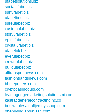
ufabetsolutions.biz
socialufabet.biz
surfufabet.biz
ufabetbest.biz
sureufabet.biz
customufabet.biz
storyufabet.biz
epicufabet.biz
crystalufabet.biz
ufabetok.biz
everufabet.biz
crowdufabet.biz
buildufabet.biz
alltransportnews.com
fashiontrandsnews.com
bbcreporters.com
cryptocasinoguid.com
leadingedgemarketingsolutionsmi.com
kastratigeneralcontractinginc.co
bestwholesalenfljerseysshop.com
openlivinglabdays14.com