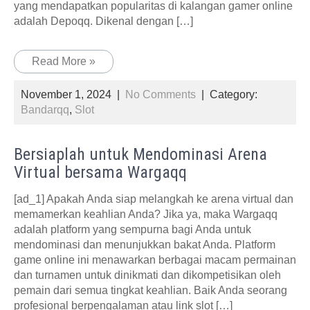
yang mendapatkan popularitas di kalangan gamer online
adalah Depoqq. Dikenal dengan […]
Read More »
November 1, 2024
|
No Comments
| Category:
Bandarqq
,
Slot
Bersiaplah untuk Mendominasi Arena
Virtual bersama Wargaqq
[ad_1] Apakah Anda siap melangkah ke arena virtual dan
memamerkan keahlian Anda? Jika ya, maka Wargaqq
adalah platform yang sempurna bagi Anda untuk
mendominasi dan menunjukkan bakat Anda. Platform
game online ini menawarkan berbagai macam permainan
dan turnamen untuk dinikmati dan dikompetisikan oleh
pemain dari semua tingkat keahlian. Baik Anda seorang
profesional berpengalaman atau link slot […]