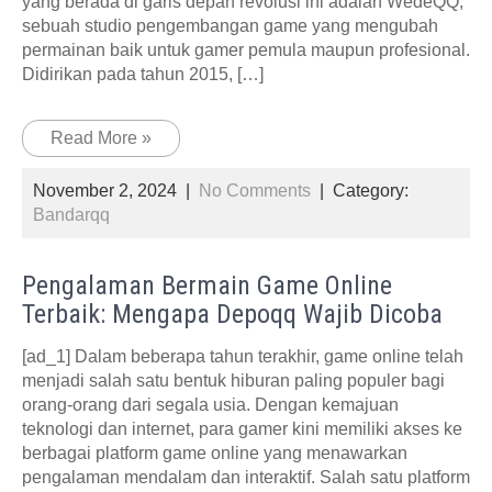
yang berada di garis depan revolusi ini adalah WedeQQ,
sebuah studio pengembangan game yang mengubah
permainan baik untuk gamer pemula maupun profesional.
Didirikan pada tahun 2015, […]
Read More »
November 2, 2024
|
No Comments
| Category:
Bandarqq
Pengalaman Bermain Game Online
Terbaik: Mengapa Depoqq Wajib Dicoba
[ad_1] Dalam beberapa tahun terakhir, game online telah
menjadi salah satu bentuk hiburan paling populer bagi
orang-orang dari segala usia. Dengan kemajuan
teknologi dan internet, para gamer kini memiliki akses ke
berbagai platform game online yang menawarkan
pengalaman mendalam dan interaktif. Salah satu platform