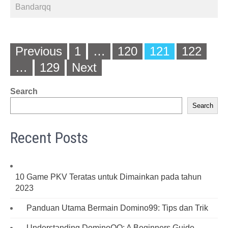
Bandarqq
Posts
Previous
1
…
120
121
122
navigation
…
129
Next
Search
Search
Recent Posts
10 Game PKV Teratas untuk Dimainkan pada tahun
2023
Panduan Utama Bermain Domino99: Tips dan Trik
Understanding DominoQQ: A Beginners Guide