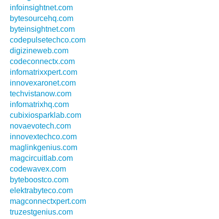
infoinsightnet.com
bytesourcehq.com
byteinsightnet.com
codepulsetechco.com
digizineweb.com
codeconnectx.com
infomatrixxpert.com
innovexaronet.com
techvistanow.com
infomatrixhq.com
cubixiosparklab.com
novaevotech.com
innovextechco.com
maglinkgenius.com
magcircuitlab.com
codewavex.com
byteboostco.com
elektrabyteco.com
magconnectxpert.com
truzestgenius.com