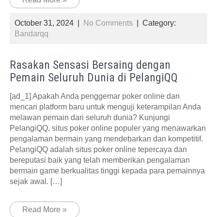
October 31, 2024
|
No Comments
| Category:
Bandarqq
Rasakan Sensasi Bersaing dengan
Pemain Seluruh Dunia di PelangiQQ
[ad_1] Apakah Anda penggemar poker online dan
mencari platform baru untuk menguji keterampilan Anda
melawan pemain dari seluruh dunia? Kunjungi
PelangiQQ, situs poker online populer yang menawarkan
pengalaman bermain yang mendebarkan dan kompetitif.
PelangiQQ adalah situs poker online tepercaya dan
bereputasi baik yang telah memberikan pengalaman
bermain game berkualitas tinggi kepada para pemainnya
sejak awal. […]
Read More »