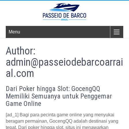
Skip
to
content
Slot Gacor
Mainkan slot gacor
dengan deposit pulsa,
Menu
dengan
pilihan tepat untuk
pemula. Nikmati
Deposit Pulsa:
Author:
kemudahan transaksi
Pilihan Tepat
dan permainan yang
admin@passeiodebarcoarrai
seru dengan peluang
untuk Pemula
menang besar.
al.com
Dari Poker hingga Slot: GocengQQ
Memiliki Semuanya untuk Penggemar
Game Online
[ad_1] Bagi para pecinta game online yang menyukai
beragam permainan, GocengQQ adalah destinasi yang
tepat. Dari poker hingga slot, situs ini menawarkan